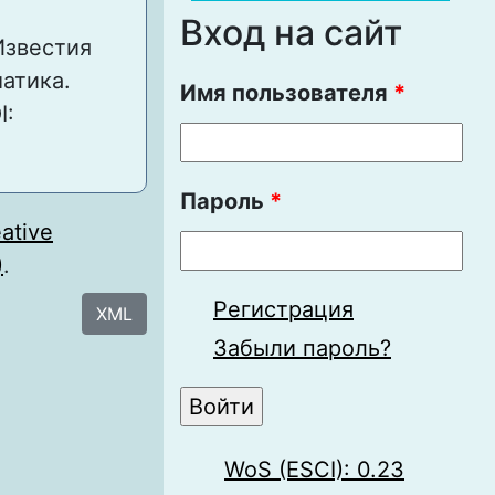
Вход на сайт
Известия
атика.
Имя пользователя
*
I:
Пароль
*
ative
)
.
Регистрация
XML
Забыли пароль?
WoS (ESCI): 0.23