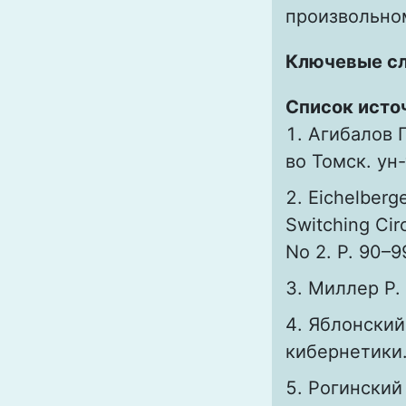
произвольном
Ключевые с
Список исто
Агибалов 
во Томск. ун-
Eichelberge
Switching Cir
No 2. P. 90–9
Миллер Р. 
Яблонский
кибернетики. 
Рогинский 