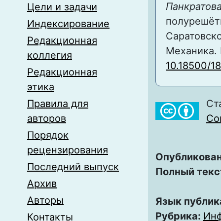
Панкратова
Цели и задачи
полурешётк
Индексирование
Саратовско
Редакционная
Механика. И
коллегия
10.18500/1
Редакционная
этика
Правила для
Ст
авторов
Com
Порядок
рецензирования
Опубликован
Последний выпуск
Полный текс
Архив
Авторы
Язык публик
Рубрика:
Ин
Контакты