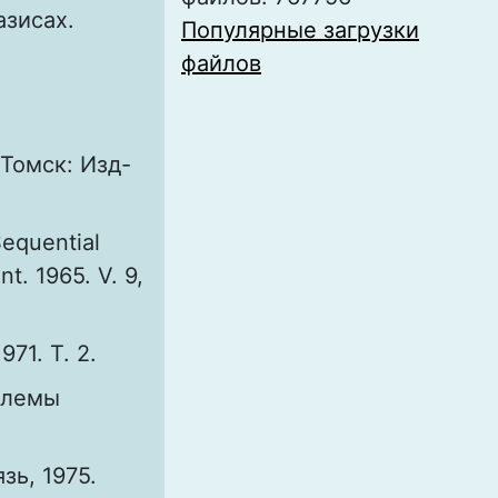
азисах.
Популярные загрузки
файлов
Томск: Изд-
Sequential
t. 1965. V. 9,
71. Т. 2.
блемы
зь, 1975.