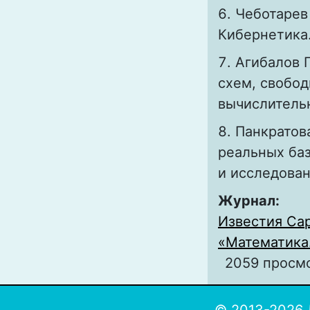
Чеботарев 
Кибернетика. 
Агибалов 
схем, свобод
вычислительна
Панкратов
реальных ба
и исследовани
Журнал:
Известия Сар
«Математика.
2059 просм