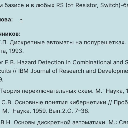
 базисе и в любых RS (от Resistor, Switch)-б
лова:
-
чников:
Г.П. Дискретные автоматы на полурешетках. 
та, 1993.
r E.B. Hazard Detection in Combinational and 
cuits // IBM Journal of Research and Developmen
9.
Теория переключательных схем. М.: Наука, 19
 С.В. Основные понятия кибернетики // Про
М.: Наука, 1959. Вып.2.С. 7–38.
В.Н. Основы дискретной автоматики. М.: Свя