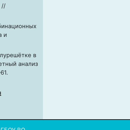
//
мбинационных
а и
олурешётке в
етный анализ
61.
я