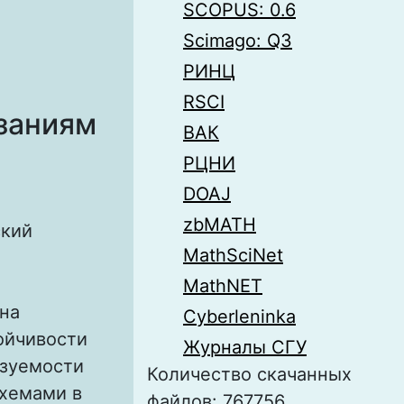
SCOPUS: 0.6
Scimago: Q3
РИНЦ
RSCI
заниям
ВАК
РЦНИ
DOAJ
zbMATH
ский
MathSciNet
MathNET
на
Cyberleninka
ойчивости
Журналы СГУ
изуемости
Количество скачанных
хемами в
файлов: 767756