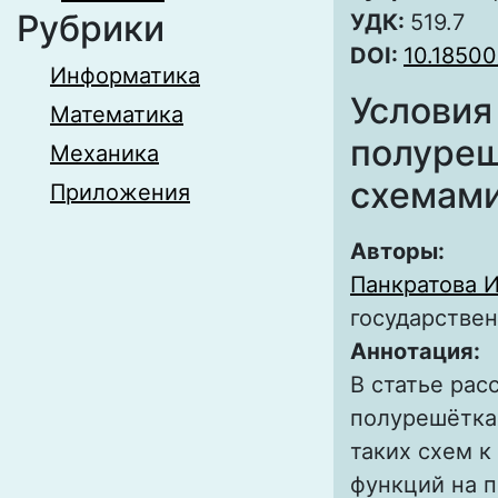
Рубрики
УДК:
519.7
DOI:
10.18500
Информатика
Условия
Математика
полуреш
Механика
схемам
Приложения
Авторы:
Панкратова И
государстве
Аннотация:
В статье ра
полурешётка
таких схем к
функций на 