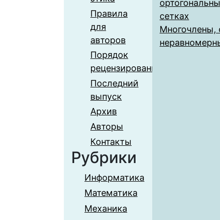
ортогональны
Правила
сетках
для
Многочлены, 
авторов
неравномерн
Порядок
рецензирования
Последний
выпуск
Архив
Авторы
Контакты
Рубрики
Информатика
Математика
Механика