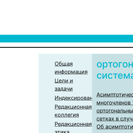
ортого
Общая
информация
систем
Цели и
задачи
Асимптотичес
Индексирование
многочленов ˆ
Редакционная
ортогональны
коллегия
сетках в случ
Редакционная
Об асимптоти
этика