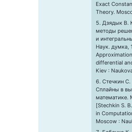
Exact Constan
Theory. Mosco
Дзядык В. 
методы реше
и интегральны
Наук. думка, 
Approximation
differential an
Kiev : Naukov
Стечкин С. 
Сплайны в в
математике. М
[Stechkin S. B
in Computatio
Moscow : Nauk