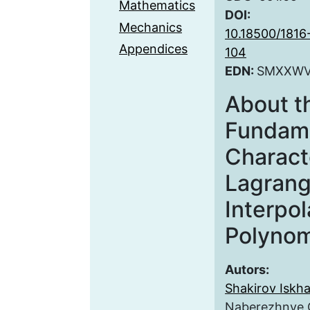
Mathematics
DOI:
Mechanics
10.18500/1816
Appendices
104
EDN:
SMXXW
About t
Fundam
Characte
Lagran
Interpol
Polynom
Autors:
Shakirov Iskh
Naberezhnye C