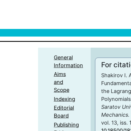
General
For citat
Information
Aims
Shakirov I. 
and
Fundamental
Scope
the Lagrang
Indexing
Polynomials
Saratov Uni
Editorial
Mechanics. 
Board
vol. 13, iss.
Publishing
10.18500/18