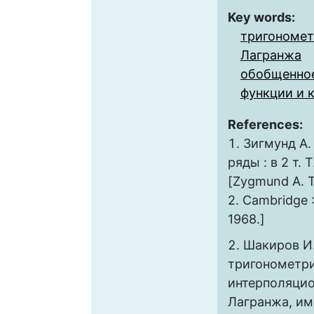
Key words:
тригономе
Лагранжа
обобщенно
функции и 
References:
Зигмунд А.
ряды : в 2 т. Т
[Zygmund A. Tr
2. Cambridge :
1968.]
Шакиров И.
тригонометр
интерполяци
Лагранжа, и