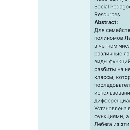
Social Pedago
Resources
Abstract:
Для семейст
полиномов Л
в четном чис
различные яв
виды функций
разбиты на 
классы, кото
последовател
использован
дифференциал
Установлена 
функциями, а
Лебега из эти