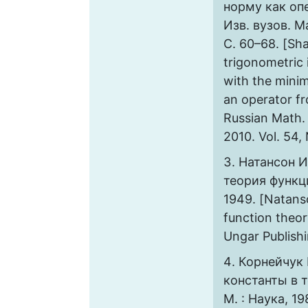
норму как опе
Изв. вузов. М
С. 60–68. [Sha
trigonometric 
with the mini
an operator f
Russian Math. 
2010. Vol. 54,
Натансон И
теория функци
1949. [Natanso
function theory
Ungar Publish
Корнейчук 
константы в 
М. : Наука, 19