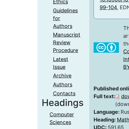
Ethics
99-104
, ED
Guidelines
for
Authors
Th
Manuscript
ar
Review
th
Procedure
Co
Latest
In
Issue
BY
Archive
Authors
Published onl
Contacts
Full text:
do
Headings
(down
Language:
Rus
Computer
Heading:
Math
Sciences
UDC:
591.65