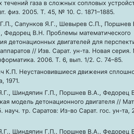
 течений газа в сложных сопловых устройст
ат. физ. 2005. Т. 45, № 10. С. 1871–1885.
.П., Сапунков Я.Г., Шевырев С.П., Поршнев В
., Федорец В.Н. Проблемы математического
ия детонационных двигателей для перспект
аппаратов // Изв. Сарат. ун-та. Новая серия.
орматика. 2006. Т. 6, вып. 1/2. C. 74–85.
ч К.П. Неустановившиеся движения сплошно
, 1971.
.Г., Шиндяпин Г.П., Поршнев В.А., Федорец B
ая модель детонационного двигателя // Ма
 науч. тр. Саратов: Из-во Сарат. гос. ун-та, 
.Г., Шиндяпин Г.П., Поршнев В.А., Федорец 