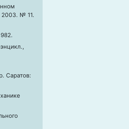
онном
 2003. № 11.
1982.
энцикл.,
р. Саратов:
еханике
льного