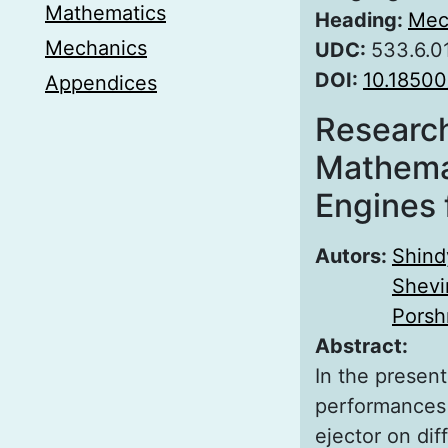
Mathematics
Heading:
Mec
Mechanics
UDC:
533.6.0
DOI:
10.18500
Appendices
Research
Mathemat
Engines 
Autors:
Shind
Shevi
Porsh
Abstract:
In the presen
performances 
ejector on dif