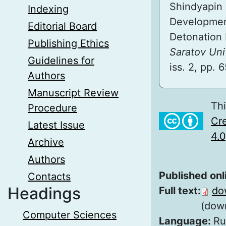
Shindyapin 
Indexing
Development
Editorial Board
Detonation 
Publishing Ethics
Saratov Uni
Guidelines for
iss. 2, pp. 
Authors
Manuscript Review
Thi
Procedure
Cre
Latest Issue
4.0
Archive
Authors
Published onl
Contacts
Headings
Full text:
do
(dow
Computer Sciences
Language:
Ru