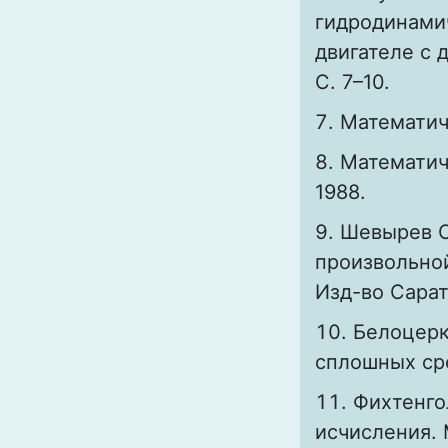
гидродинами
двигателе с 
С. 7–10.
Математиче
Математич
1988.
Шевырев С
произвольной
Изд-во Сарат.
Белоцерк
сплошных сред
Фихтенго
исчисления. М.