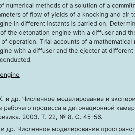
of numerical methods of a solution of a commi
meters of ﬂow of yields of a knocking and air t
ine in different instants is carried on. Determin
of the detonation engine with a diffuser and the
 of operation. Trial accounts of a mathematical
ine with a diffuser and the ejector at different
 conducted.
engine
Х. и др. Численное моделирование и экспер
 рабочего процесса в детонационной камере
изика. 2003. Т. 22, № 8. С. 45–56.
. и др. Численное моделирование пространс