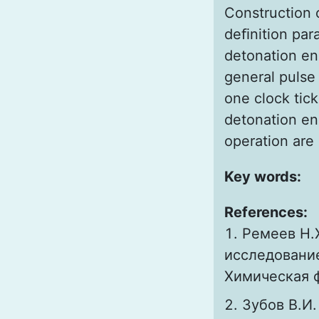
Construction 
deﬁnition para
detonation eng
general pulse 
one clock tick
detonation eng
operation are
Key words:
References:
Ремеев Н.
исследование
Химическая ф
Зубов В.И