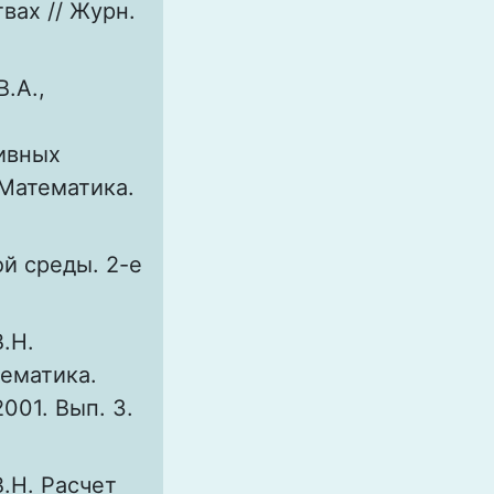
вах // Журн.
.А.,
ивных
 Математика.
й среды. 2-е
.Н.
тематика.
2001. Вып. 3.
В.Н. Расчет