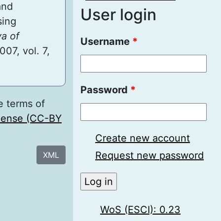
and
User login
sing
ya of
Username
*
2007, vol. 7,
Password
*
e terms of
icense (CC-BY
Create new account
Request new password
XML
WoS (ESCI): 0.23