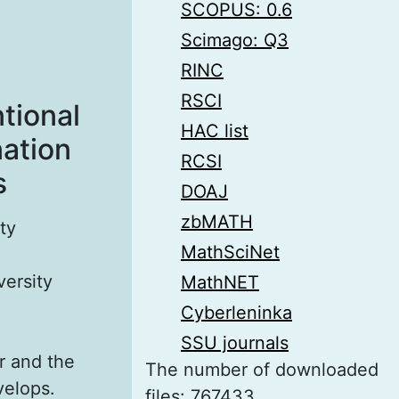
SCOPUS: 0.6
Scimago: Q3
RINC
RSCI
tional
HAC list
ation
RCSI
s
DOAJ
zbMATH
ty
MathSciNet
versity
MathNET
Cyberleninka
SSU journals
r and the
The number of downloaded
velops.
files: 767433