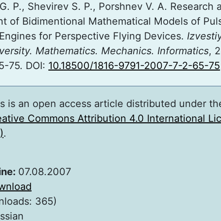
G. P., Shevirev S. P., Porshnev V. A. Research 
 of Bidimentional Mathematical Models of Pul
Engines for Perspective Flying Devices.
Izvesti
versity. Mathematics. Mechanics. Informatics
, 
65-75. DOI:
10.18500/1816-9791-2007-7-2-65-75
s is an open access article distributed under th
ative Commons Attribution 4.0 International L
)
.
ine:
07.08.2007
wnload
nloads: 365)
ssian