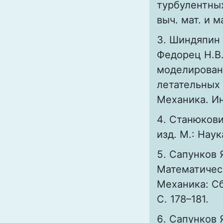
турбулентных
выч. мат. и м
Шиндяпин Г
Федорец Н.В
моделирован
летательных 
Механика. Инф
Станюкови
изд. М.: Наука
Сапунков Я
Математическ
Mеханика: Сб.
С. 178–181.
Сапунков Я