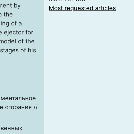
tment by
Most requested articles
o the
ing of a
 ejector for
 model of the
 stages of his
иментальное
 сгорания //
твенных