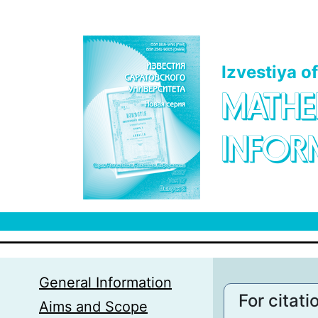
Skip to main content
Izvestiya o
MATHE
INFOR
General Information
For citati
Aims and Scope