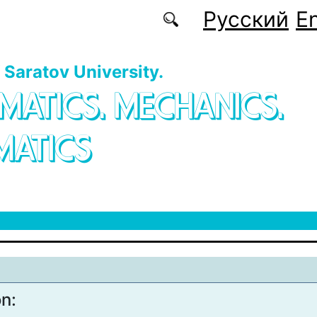
Русский
En
f Saratov University.
MATICS. MECHANICS.
MATICS
on: