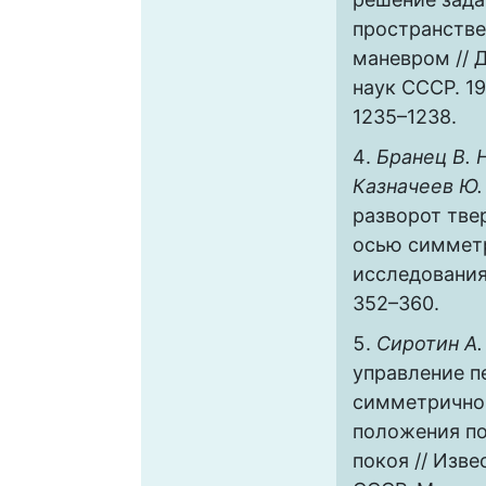
пространств
маневром // 
наук СССР. 197
1235–1238.
Бранец В. Н
Казначеев Ю.
разворот тве
осью симметр
исследования. 
352–360.
Сиротин А.
управление п
симметричног
положения по
покоя // Изв