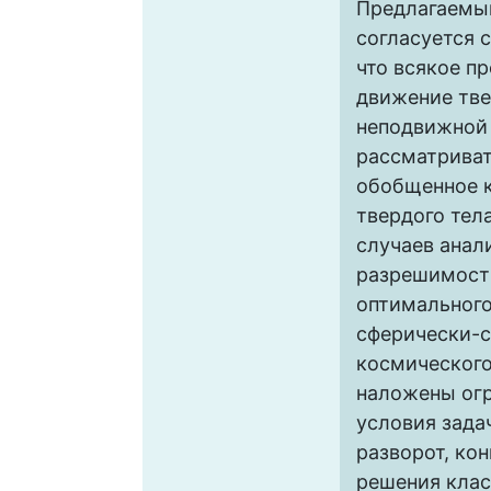
Предлагаемы
согласуется 
что всякое п
движение тве
неподвижной
рассматриват
обобщенное 
твердого тел
случаев анал
разрешимости
оптимального
сферически-
космического
наложены огр
условия зада
разворот, ко
решения клас