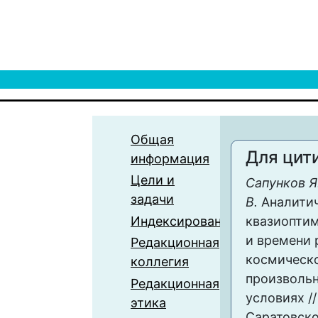
Общая
Для цит
информация
Цели и
Сапунков Я
задачи
В.
Аналитич
Индексирование
квазиоптим
и времени 
Редакционная
космическо
коллегия
произволь
Редакционная
условиях /
этика
Саратовско