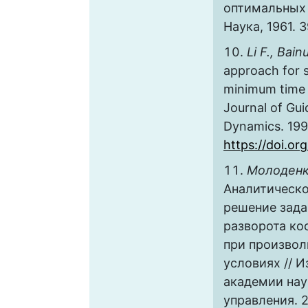
оптимальных 
Наука, 1961. 3
Li F., Bain
approach for s
minimum time 
Journal of Gui
Dynamics. 1990
https://doi.or
Молоденко
Аналитическ
решение зада
разворота ко
при произвол
условиях // 
академии нау
управления. 20