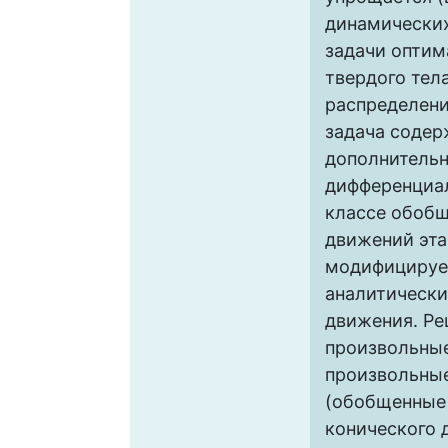
динамических
задачи оптим
твердого тел
распределени
задача содер
дополнительн
дифференциал
классе обоб
движений эта
модифицирует
аналитически
движения. Р
произвольные
произвольны
(обобщенные
конического 