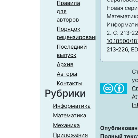
Правила
Новая сери
для
Математика
авторов
Информатика
Порядок
2. С. 213-22
рецензирования
10.18500/18
Последний
213-226
, E
выпуск
Архив
Ст
Авторы
у
Контакты
C
Рубрики
At
In
Информатика
Математика
Механика
Опубликован
Приложения
Полный текс