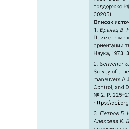
поддержке РФ
00205).
Список исто
Бранец В. 
Применение к
ориентации т
Наука, 1973. 3
Scrivener S
Survey of time
maneuvers // 
Control, and D
№ 2. P. 225–2
https://doi.or
Петров Б. Н
Алексеев К. Б
решение зада