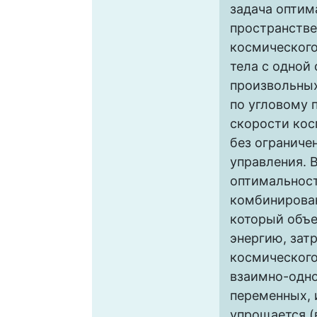
задача оптим
пространстве
космического
тела с одной
произвольных
по угловому 
скорости кос
без ограниче
управления. 
оптимальност
комбинирова
который объе
энергию, зат
космического
взаимно-одн
переменных, 
упрощается (