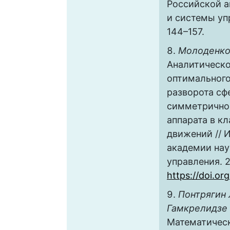
Российской а
и системы упр
144–157.
Молоденков 
Аналитическо
оптимальног
разворота сф
симметрично
аппарата в к
движений // 
академии нау
управления. 2
https://doi.o
Понтрягин Л
Гамкрелидзе Р
Математическ