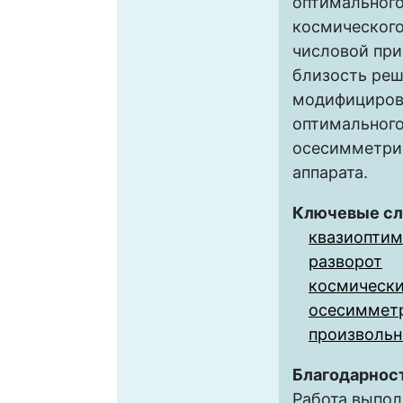
оптимального
космического
числовой пр
близость реш
модифициров
оптимального
осесимметри
аппарата.
Ключевые сл
квазиоптим
разворот
космически
осесимметр
произвольн
Благодарнос
Работа выпол