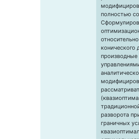
модифициров
полностью со
Сформулиров
оптимизацион
относительно
конического 
производные 
управлениями
аналитическо
модифициров
рассматриват
(квазиоптима
традиционной
разворота пр
граничных ус
квазиоптима