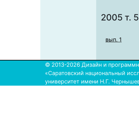
2005
т. 5
вып. 1
© 2013-2026 Дизайн и программн
«Саратовский национальный исс
университет имени Н.Г. Черныше