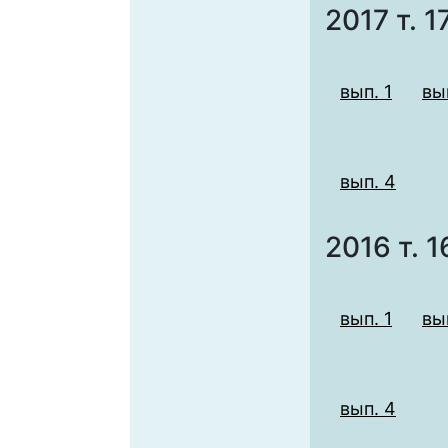
2017
т. 1
вып. 1
вы
вып. 4
2016
т. 1
вып. 1
вы
вып. 4