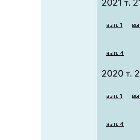
2021
т. 2
вып. 1
вы
вып. 4
2020
т. 
вып. 1
вы
вып. 4