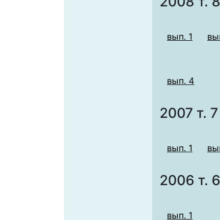
2008
т. 
вып. 1
вы
вып. 4
2007
т. 7
вып. 1
вы
2006
т. 
вып. 1