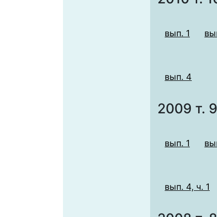
вып. 1
вы
вып. 4
2009
т. 
вып. 1
вы
вып. 4, ч. 1