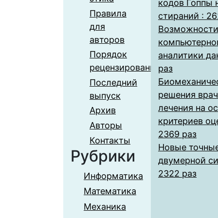
кодов Гоппы 
Правила
стираний : 26
для
Возможности
авторов
компьютерног
Порядок
аналитики да
рецензирования
раз
Биомеханиче
Последний
решения врач
выпуск
лечения на о
Архив
критериев оц
Авторы
2369 раз
Контакты
Новые точные
Рубрики
двумерной си
2322 раз
Информатика
Математика
Механика