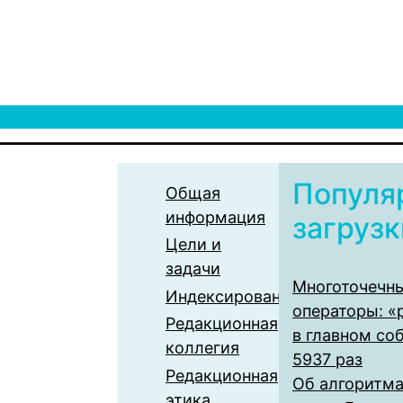
Популя
Общая
информация
загрузк
Цели и
задачи
Многоточечн
Индексирование
операторы: «
Редакционная
в главном со
коллегия
5937 раз
Редакционная
Об алгоритма
этика