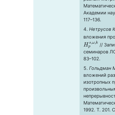
Математическ
Академии наук
117–136.
Нетрусов Ю
вложения пр
,
,
s
ω
k
// Зап
H
H
p
s
,
ω
,
k
p
семинаров ЛОМ
83–102.
Гольдман М
вложений раз
изотропных п
произвольны
непрерывност
Математическ
1992. Т. 201. 