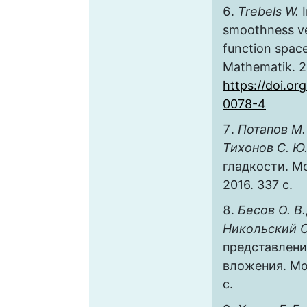
Trebels W.
I
smoothness v
function space
Mathematik. 20
https://doi.or
0078-4
Потапов М. 
Тихонов С. Ю
гладкости. М
2016. 337 с.
Бесов О. В.
Никольский С
представлени
вложения. Мос
с.