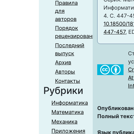
Правила
Информатика
для
4. С. 447-4
авторов
10.18500/1
Порядок
447-457
, E
рецензирования
Последний
выпуск
Ст
у
Архив
C
Авторы
At
Контакты
In
Рубрики
Информатика
Опубликован
Математика
Полный текс
Механика
Приложения
Язык публик