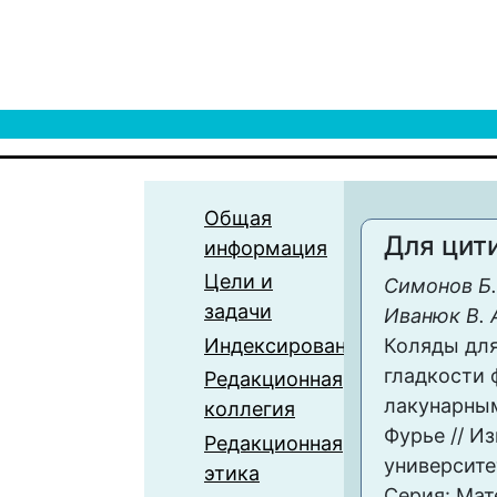
Общая
Для цит
информация
Цели и
Симонов Б. 
задачи
Иванюк В. 
Индексирование
Коляды дл
гладкости 
Редакционная
лакунарны
коллегия
Фурье // И
Редакционная
университе
этика
Серия: Мат