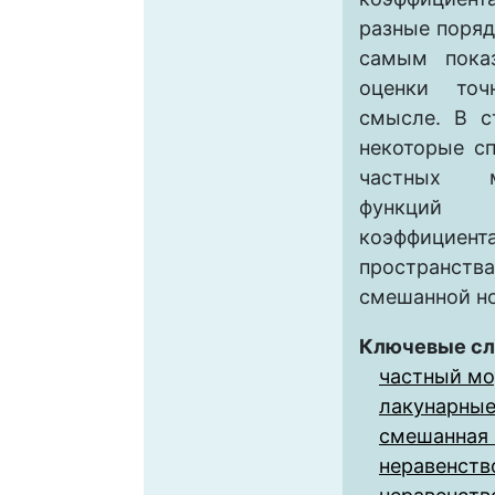
разные поряд
самым показ
оценки точ
смысле. В с
некоторые с
частных м
функций
коэффици
простран
смешанной н
Ключевые сл
частный мо
лакунарные
смешанная
неравенств