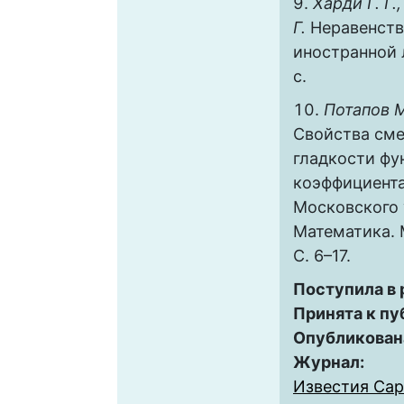
Харди Г. Г.
Г.
Неравенства
иностранной 
с.
Потапов М
Свойства см
гладкости фу
коэффициента
Московского 
Математика. М
С. 6–17.
Поступила в
Принята к пу
Опубликован
Журнал:
Известия Сар