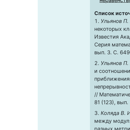
неравенств
Список исто
Ульянов П. 
некоторых к
Известия Ака
Серия математ
вып. 3. С. 64
Ульянов П.
и соотношен
приближения
непрерывност
// Математиче
81 (123), вып. 
Коляда В. И
между модул
разных метри