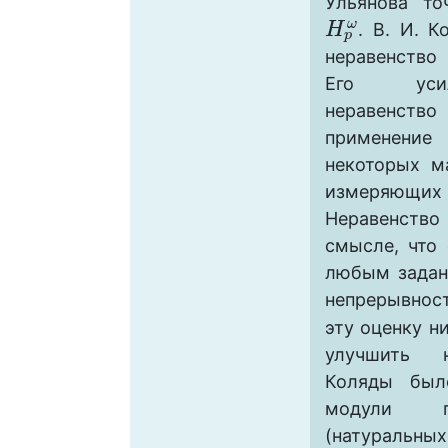
Ульянова то
ω
. В. И. К
H
H
p
ω
p
неравенство
Его усил
неравенство
применение
некоторых м
измеряющих 
Неравенство
смысле, что
любым задан
непрерывно
эту оценку н
улучшить н
Коляды был
модули г
(натуральн