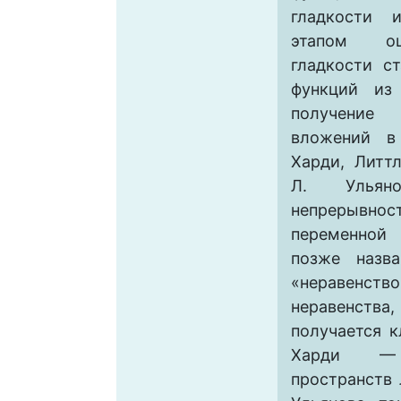
гладкости
этапом оц
гладкости с
функций из
получение
вложений в
Харди, Литтл
Л. Ульян
непрерывно
переменной 
позже назв
«неравенств
неравенств
получается 
Харди —
пространств