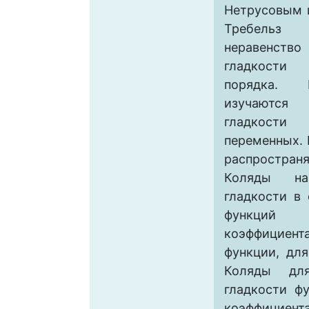
Нетрусовым и
Требельз
неравенств
гладкост
порядка. В
изучаютс
гладкост
переменных. 
распростра
Коляды н
гладкости в
функций
коэффициент
функции, дл
Коляды дл
гладкости ф
коэффицие