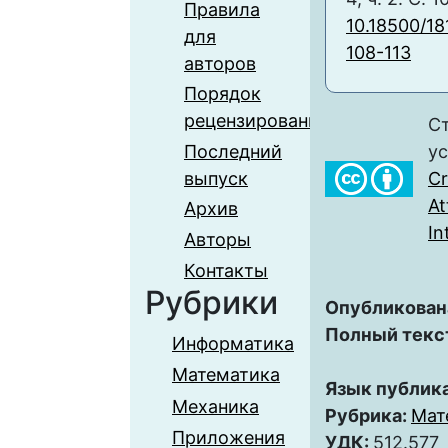
Правила
10.18500/1
для
108-113
авторов
Порядок
рецензирования
Ст
Последний
у
выпуск
C
At
Архив
In
Авторы
Контакты
Рубрики
Опубликован
Полный текс
Информатика
Математика
Язык публик
Механика
Рубрика:
Мат
Приложения
УДК:
512.577