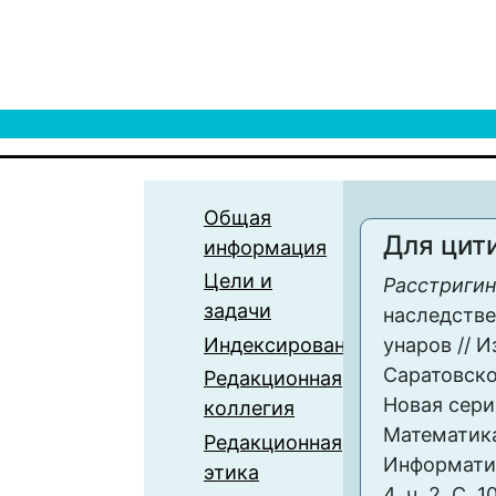
Общая
Для цит
информация
Цели и
Расстригин 
задачи
наследств
Индексирование
унаров // 
Саратовско
Редакционная
Новая сери
коллегия
Математика
Редакционная
Информатика
этика
4, ч. 2. С. 