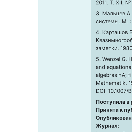
2011. Т. XII, №
Мальцев А.
системы. М. :
Карташов В
Квазимногооб
заметки. 1980.
Wenzel G. H.
and equationa
algebras hA; fi
Mathematik. 19
DOI: 10.1007/
Поступила в
Принята к пу
Опубликован
Журнал: