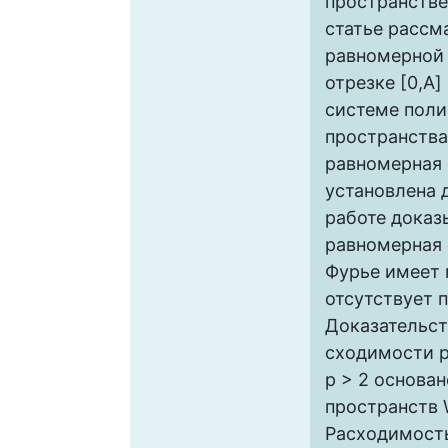
пространств
статье рассм
равномерной
отрезке [0,A]
системе поли
пространств
равномерная
установлена д
работе доказ
равномерная
Фурье имеет 
отсутствует п
Доказательс
сходимости р
p > 2 основа
пространств
Расходимость