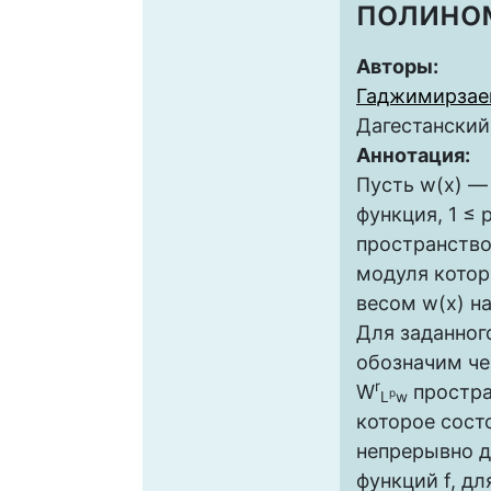
полино
Авторы:
Гаджимирзае
Дагестанский
Аннотация:
Пусть w(x) —
функция, 1 ≤ p
пространство 
модуля котор
весом w(x) н
Для заданног
обозначим че
r
W
простра
p
L
w
которое состо
непрерывно 
функций f, дл