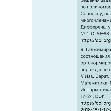
решения зад
по полиномам
Соболеву, п
многочленами
Дифференц. ур
№ 1. С. 51–68.
https://doi.o
Гаджимирза
соотношения 
ортонормиров
порожденных
// Изв. Сарат.
Математика. 
Информатика. 2
17–24. DOI:
https://doi.or
2018-18-1-17-