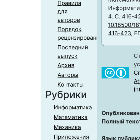
Правила
Информатика
для
4. С. 416-4
авторов
10.18500/1
Порядок
416-423
, E
рецензирования
Последний
выпуск
Ст
у
Архив
C
Авторы
At
Контакты
In
Рубрики
Информатика
Опубликован
Математика
Полный текс
Механика
Приложения
Язык публик