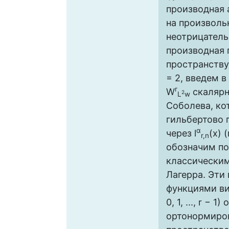
производная 
на произвольн
неотрицательн
производная
пространству
= 2, введем в
r
W
скалярн
2
L
w
Соболева, ко
гильбертово 
α
через l
(x) (
r,n
обозначим п
классически
Лагерра. Эти
функциями ви
0, 1, ..., r − 
ортонормиро