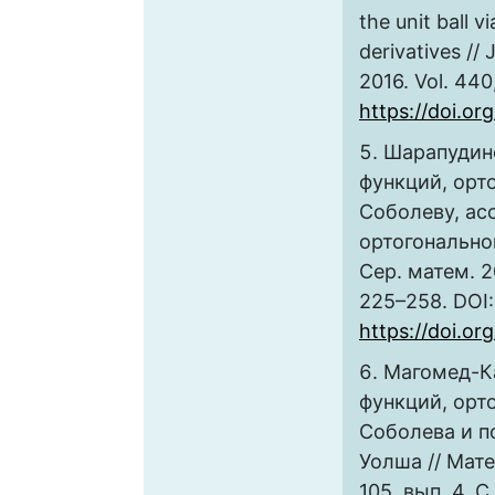
the unit ball 
derivatives // 
2016. Vol. 440,
https://doi.or
Шарапудин
функций, орт
Соболеву, ас
ортогональной
Сер. матем. 20
225–258. DOI:
https://doi.o
Магомед-Ка
функций, орт
Соболева и 
Уолша // Мате
105, вып. 4. С