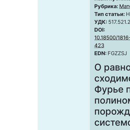
Рубрика:
Мат
Тип статьи:
Н
УДК:
517.521.
DOI:
10.18500/181
423
EDN:
FGZZSJ
О равн
сходим
Фурье 
полино
порожд
систем