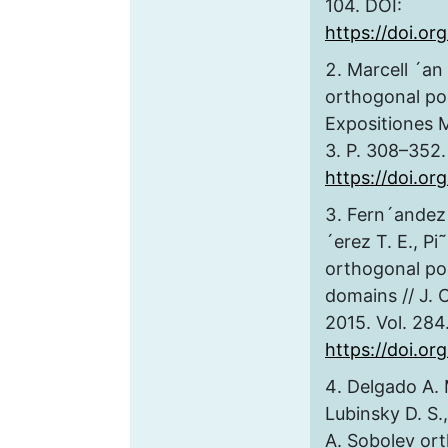
104. DOI:
https://doi.org
Marcell ´an
orthogonal pol
Expositiones M
3. P. 308–352.
https://doi.or
Fern´andez L
´erez T. E., Pi
orthogonal po
domains // J. 
2015. Vol. 284
https://doi.or
Delgado A. 
Lubinsky D. S.,
A. Sobolev or