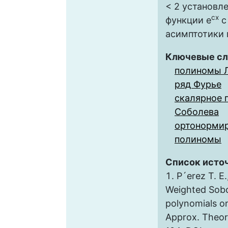
< 2 установл
cx
функции e
с
асимптотики 
Ключевые сл
полиномы 
ряд Фурье
скалярное 
Соболева
ортонормир
полиномы
Список исто
P´erez T. E.
Weighted Sobo
polynomials on 
Approx. Theory