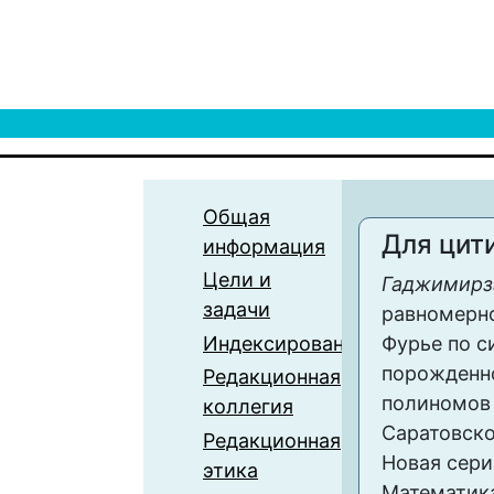
Общая
Для цит
информация
Цели и
Гаджимирза
задачи
равномерн
Индексирование
Фурье по с
порожденн
Редакционная
полиномов 
коллегия
Саратовско
Редакционная
Новая сери
этика
Математика