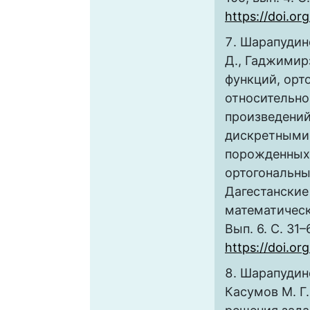
https://doi.o
Шарапудино
Д., Гаджимир
функций, орт
относительно
произведений
дискретными
порожденных
ортогональны
Дагестанские
математическ
Вып. 6. С. 31–
https://doi.or
Шарапудино
Касумов М. Г