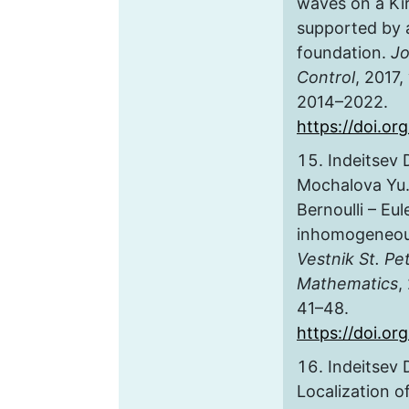
waves on a Kir
supported by 
foundation.
Jo
Control
, 2017,
2014–2022.
https://doi.o
Indeitsev D
Mochalova Yu. 
Bernoulli – Eu
inhomogeneous
Vestnik St. Pe
Mathematics
,
41–48.
https://doi.o
Indeitsev D
Localization o