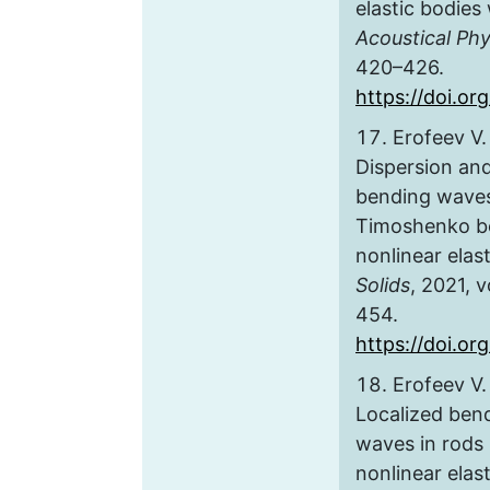
elastic bodies 
Acoustical Phy
420–426.
https://doi.or
Erofeev V. 
Dispersion and 
bending waves
Timoshenko be
nonlinear elas
Solids
, 2021, v
454.
https://doi.o
Erofeev V. 
Localized bend
waves in rods 
nonlinear ela