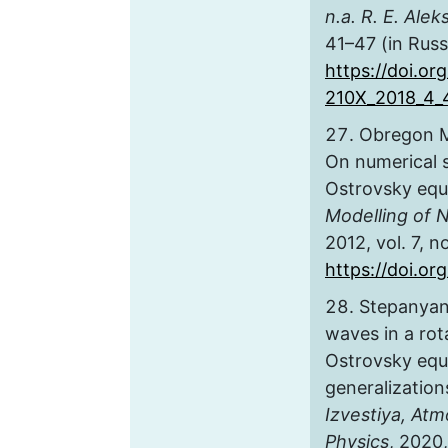
n.a. R. E. Ale
41–47 (in Russ
https://doi.or
210X_2018_4_
Obregon M.
On numerical s
Ostrovsky equ
Modelling of 
2012, vol. 7, n
https://doi.o
Stepanyant
waves in a ro
Ostrovsky equa
generalization
Izvestiya, At
Physics
, 2020,