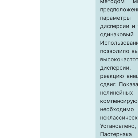
методом м
предположен
параметр
дисперсии и
одинаковый
Использован
позволило в
высокочасто
дисперсии
реакцию вне
сдвиг. Показ
нелиней
компенсир
необходи
неклассичес
Установл
Пастерн