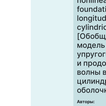
nonlinea
foundat
longitud
cylindri
[Обобщ
модель
упругог
и прод
волны 
цилинд
оболоч
Авторы: