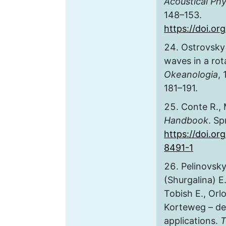
Acoustical Phy
148–153.
https://doi.o
Ostrovsky 
waves in a rot
Okeanologia
, 
181–191.
Conte R.,
Handbook
. Sp
https://doi.or
8491-1
Pelinovsky
(Shurgalina) E.
Tobish E., Orlo
Korteweg – de 
applications.
T