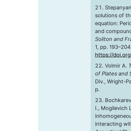
Stepanyant
solutions of t
equation: Per
and compound
Soliton and Fr
1, pp. 193–204
https://doi.or
Volmir A.
of Plates and S
Div., Wright-P
p.
Bochkarev 
I., Mogilevich 
inhomogeneous 
interacting wi