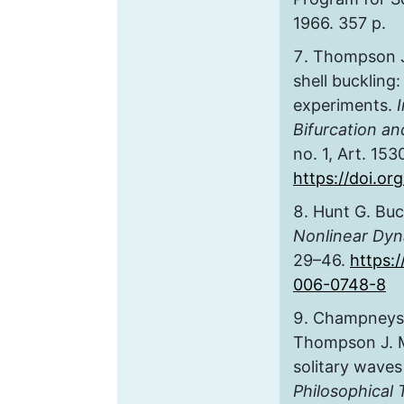
1966. 357 p.
Thompson J.
shell buckling
experiments.
Bifurcation a
no. 1, Art. 153
https://doi.o
Hunt G. Buc
Nonlinear Dy
29–46.
https:/
006-0748-8
Champneys A
Thompson J. M
solitary waves
Philosophical 