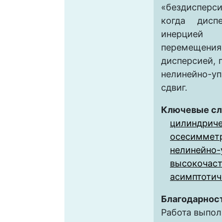
«бездиспер
когда диспе
инерцие
перемещени
дисперсией,
нелинейно-у
сдвиг.
Ключевые сл
цилиндриче
осесиммет
нелинейно-
высокочаст
асимптотич
Благодарнос
Работа выпол