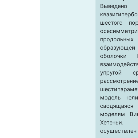
Выведено
квазигиперб
шестого по
осесимметри
продоль
образующе
оболочки 
взаимодейст
упругой с
рассмотрени
шестипараме
модель нели
сводящаяся 
моделям Вин
Хетеньи.
осуществле