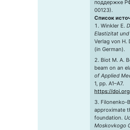
поддержке Р
00123).
Список исто
Winkler E.
D
Elastizitat und
Verlag von H. 
(in German).
Biot M. A. B
beam on an el
of Applied Me
1, pp. A1–A7.
https://doi.or
Filonenko-
approximate th
foundation.
Uc
Moskovkogo 