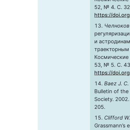
52, № 4. С. 3
https://doi.o
Челноков 
регуляризаци
и астродинам
траекторным д
Космические 
53, № 5. С. 4
https://doi.o
Baez J. C.
Bulletin of th
Society. 2002.
205.
Clifford W.
Grassmann’s ex