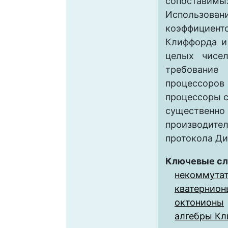
сопостав
Использо
коэффициент
Клиффорда и
целых чисел
требован
процессоро
процессоры с
существ
производите
протокола Д
Ключевые сл
некоммутат
кватернион
октонионы
алгебры К