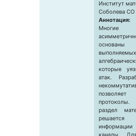
Институт мат
Соболева СО
Аннотация:
Многие 
асимметри
основаны
выполняемы
алгебраич
которые уя
атак. Разр
некоммута
позволя
протоколы.
раздел мат
решается
информации
каналы. Дл