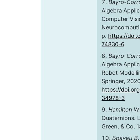
Bayro-Corr
Algebra Applica
Computer Visi
Neurocomputin
p.
https://doi
74830-6
Bayro-Corr
Algebra Applica
Robot Modelli
Springer, 2020
https://doi.or
34978-3
Hamilton W.
Quaternions. 
Green, & Co, 1
Бранец В.