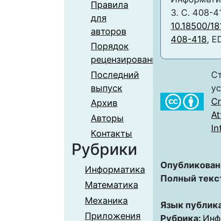
Правила
3. С. 408-4
для
10.18500/18
авторов
408-418
, E
Порядок
рецензирования
Последний
Ст
выпуск
у
C
Архив
At
Авторы
In
Контакты
Рубрики
Опубликован
Информатика
Полный текс
Математика
Механика
Язык публик
Приложения
Рубрика:
Инф