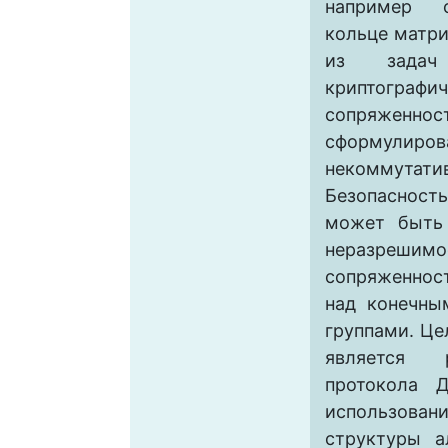
например с
кольце матр
из задач
криптографи
сопряженн
сформулиро
некоммута
Безопасност
может быть 
неразрешимо
сопряженност
над конечны
группами. Ц
является 
протокола 
использова
структуры а