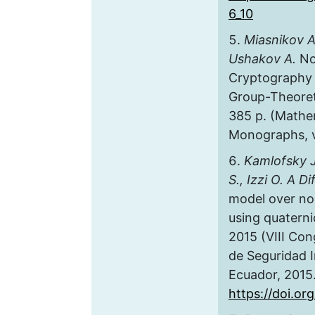
6_10
Miasnikov A.
Ushakov A.
No
Cryptography 
Group-Theoret
385 p. (Mathe
Monographs, vo
Kamlofsky J.
S., Izzi O. A Di
model over no
using quatern
2015 (VIII Co
de Seguridad I
Ecuador, 2015.
https://doi.or