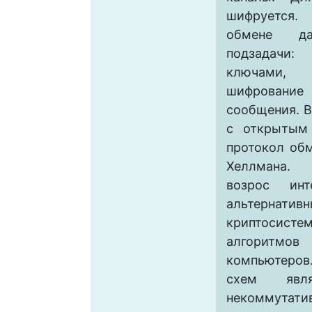
шифруется
обмене да
подзадачи:
ключа
шифрован
сообщения. В
с открытым
протокол об
Хеллмана. 
возрос инт
альтернати
криптосистем
алгорит
компьютеров
схем явля
некоммутат