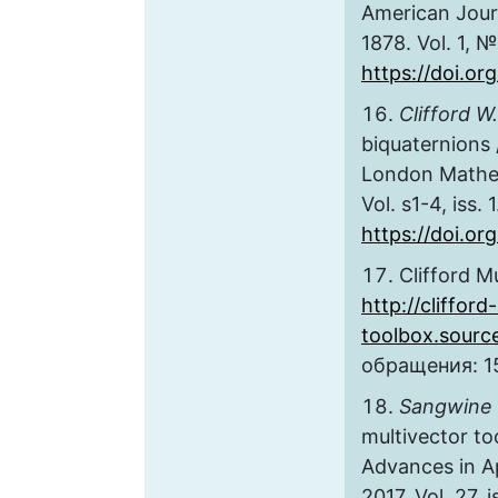
American Jour
1878. Vol. 1, 
https://doi.o
Clifford W.
biquaternions 
London Mathem
Vol. s1-4, iss. 
https://doi.org
Clifford M
http://clifford
toolbox.sourc
обращения: 15
Sangwine S
multivector to
Advances in Ap
2017. Vol. 27, 