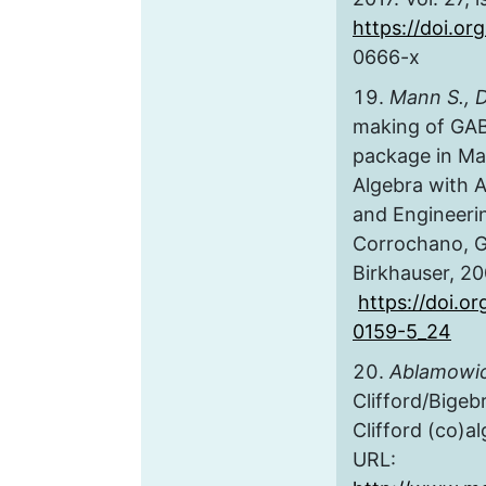
https://doi.or
0666-x
Mann S., 
making of GAB
package in Ma
Algebra with A
and Engineerin
Corrochano, G
Birkhauser, 20
https://doi.o
0159-5_24
Ablamowic
Clifford/Bigeb
Clifford (co)a
URL: