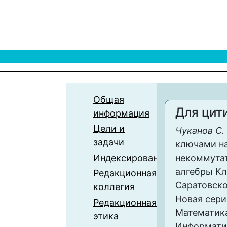
Общая
Для цит
информация
Цели и
Чуканов С. 
задачи
ключами на
Индексирование
некоммута
алгебры Кл
Редакционная
Саратовско
коллегия
Новая сери
Редакционная
Математика
этика
Информатика