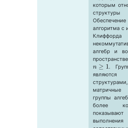
которым отн
структуры 
Обеспече
алгоритма с 
Клиффор
некоммутати
алгебр и в
пространств
≥
1
. Груп
n
n
≥
1
являются 
структура
матричные
группы алге
более ко
показыва
выполне