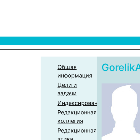
Gorelik
Общая
информация
Цели и
задачи
Индексирование
Редакционная
коллегия
Редакционная
этика