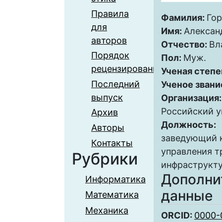
Правила
Фамилия:
Го
для
Имя:
Алексан
авторов
Отчество:
Вл
Порядок
Пол:
Муж.
рецензирования
Ученая степе
Последний
Ученое звани
выпуск
Организация
Российский у
Архив
Должность:
Авторы
заведующий 
Контакты
управления т
Рубрики
инфраструкт
Дополни
Информатика
данные
Математика
Механика
ORCID:
0000-