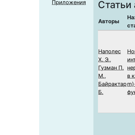
Статьи 
Приложения
На
Авторы
ст
Наполес
Но
Х. Э.
,
ин
Гузман П.
не
М.
,
в к
Байрактар
m)
Б.
фу