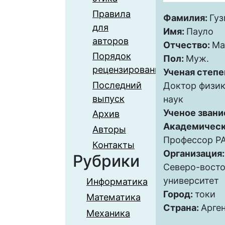
Правила
Фамилия:
Гуз
для
Имя:
Пауло
авторов
Отчество:
Ма
Порядок
Пол:
Муж.
рецензирования
Ученая степе
Последний
Доктор физи
выпуск
наук
Ученое звани
Архив
Академическ
Авторы
Профессор Р
Контакты
Организация
Рубрики
Северо-вост
университет
Информатика
Город:
токи
Математика
Страна:
Арге
Механика