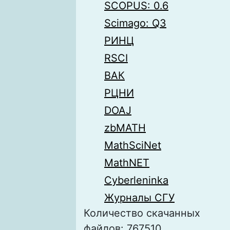
SCOPUS: 0.6
Scimago: Q3
РИНЦ
RSCI
ВАК
РЦНИ
DOAJ
zbMATH
MathSciNet
MathNET
Cyberleninka
Журналы СГУ
Количество скачанных
файлов: 767510