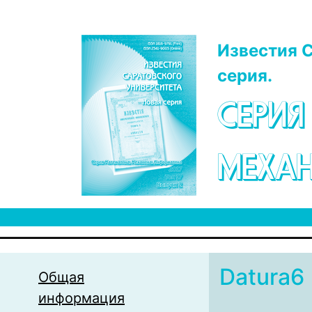
Перейти к основному содержанию
Известия С
серия.
СЕРИЯ
МЕХАН
Datura6
Общая
информация