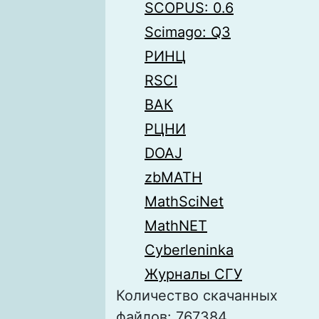
SCOPUS: 0.6
Scimago: Q3
РИНЦ
RSCI
ВАК
РЦНИ
DOAJ
zbMATH
MathSciNet
MathNET
Cyberleninka
Журналы СГУ
Количество скачанных
файлов: 767384