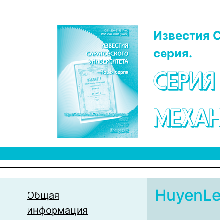
Перейти к основному содержанию
Известия С
серия.
СЕРИЯ
МЕХАН
HuyenL
Общая
информация