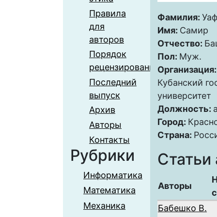
Правила
Фамилия:
Уа
для
Имя:
Самир
авторов
Отчество:
Ба
Порядок
Пол:
Муж.
рецензирования
Организация
Последний
Кубанский го
выпуск
университет
Должность:
Архив
Город:
Красн
Авторы
Страна:
Росс
Контакты
Рубрики
Статьи 
Информатика
Н
Авторы
Математика
с
Механика
Бабешко В.