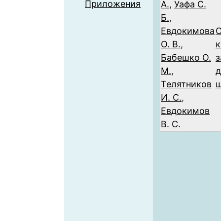
Приложения
А.
,
Уафа С.
Б.
,
Евдокимова
О
О. В.
,
к
Бабешко О.
з
М.
,
Телятников
И. С.
,
Евдокимов
В. С.