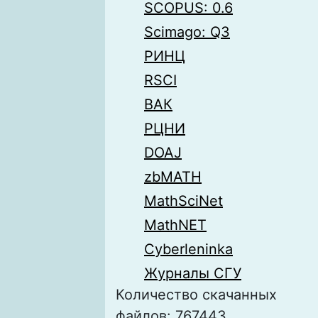
SCOPUS: 0.6
Scimago: Q3
РИНЦ
RSCI
ВАК
РЦНИ
DOAJ
zbMATH
MathSciNet
MathNET
Cyberleninka
Журналы СГУ
Количество скачанных
файлов: 767443