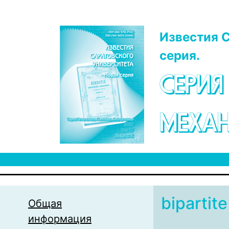
Перейти к основному содержанию
Известия С
серия.
СЕРИЯ
МЕХАН
bipartit
Общая
информация