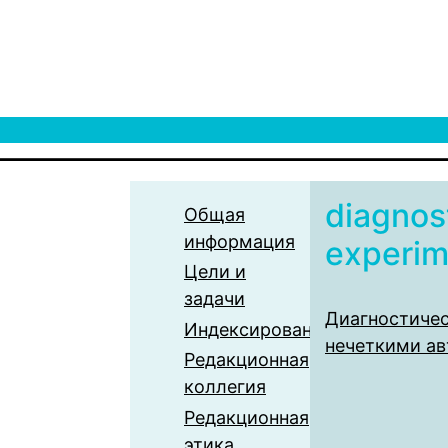
diagnos
Общая
информация
experim
Цели и
задачи
Диагностичес
Индексирование
нечеткими а
Редакционная
коллегия
Редакционная
этика