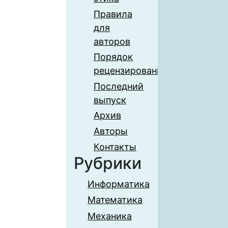
Правила
для
авторов
Порядок
рецензирования
Последний
выпуск
Архив
Авторы
Контакты
Рубрики
Информатика
Математика
Механика