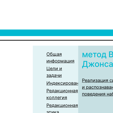
метод 
Общая
информация
Джонс
Цели и
задачи
Реализация 
Индексирование
и распознава
Редакционная
поведения н
коллегия
Редакционная
этика