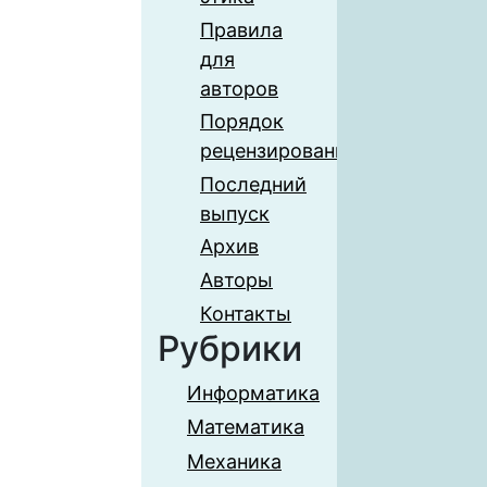
Правила
для
авторов
Порядок
рецензирования
Последний
выпуск
Архив
Авторы
Контакты
Рубрики
Информатика
Математика
Механика