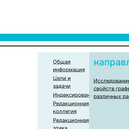
направл
Общая
информация
Цели и
Исследовани
задачи
свойств граф
Индексирование
различных р
Редакционная
коллегия
Редакционная
этика