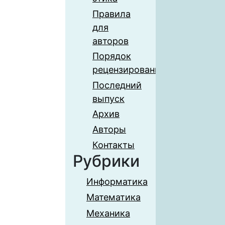
Правила
для
авторов
Порядок
рецензирования
Последний
выпуск
Архив
Авторы
Контакты
Рубрики
Информатика
Математика
Механика