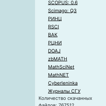
SCOPUS: 0.6
Scimago: Q3
РИНЦ
RSCI
ВАК
РЦНИ
DOAJ
zbMATH
MathSciNet
MathNET
Cyberleninka
Журналы СГУ
Количество скачанных
файлов: 767512