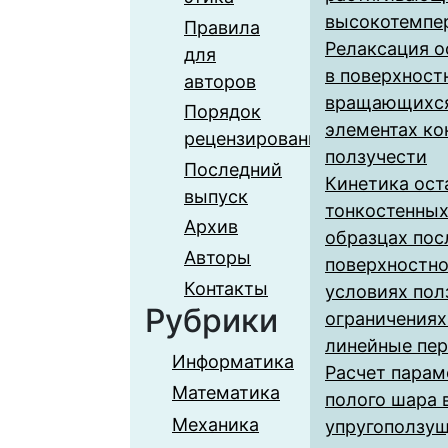
высокотемпе
Правила
Релаксация о
для
в поверхност
авторов
вращающихся
Порядок
элементах ко
рецензирования
ползучести
Последний
Кинетика ост
выпуск
тонкостенны
Архив
образцах пос
Авторы
поверхностно
Контакты
условиях пол
Рубрики
ограничениях
линейные пе
Информатика
Расчет парам
Математика
полого шара 
Механика
упругоползу