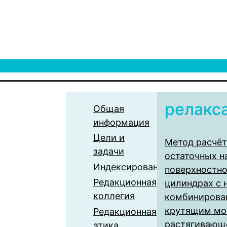
релакс
Общая
информация
Цели и
Метод расчёт
задачи
остаточных н
Индексирование
поверхностно
Редакционная
цилиндрах с 
коллегия
комбинирова
крутящим мо
Редакционная
растягивающе
этика