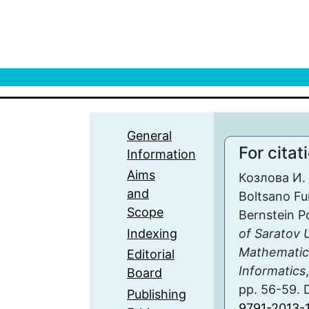
General
For citat
Information
Aims
Козлова И. 
and
Boltsano Fu
Scope
Bernstein P
Indexing
of Saratov U
Mathematic
Editorial
Informatics
Board
pp. 56-59. 
Publishing
9791-2013-