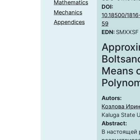
Mathematics
DOI:
Mechanics
10.18500/1816
Appendices
59
EDN:
SMXXSF
Approxi
Boltsan
Means o
Polynom
Autors:
Козлова Ирин
Kaluga State U
Abstract:
В настоящей 