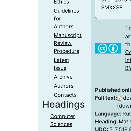
Ethics
SMXXSF
Guidelines
for
Authors
Th
Manuscript
ar
Review
th
Procedure
Co
Latest
In
Issue
BY
Archive
Authors
Published onl
Contacts
Full text:
do
Headings
(down
Language:
Rus
Computer
Heading:
Math
Sciences
UDC:
517.518.