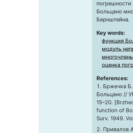
погрешности
Больцано мн
Бернштейна.
Key words:
функция Бо
модуль неп
многочлены
оценка пог
References:
Бржечка Б.
Больцано // УМ
15–20. [Brzhec
function of Bo
Surv. 1949. Vo
Привалов А