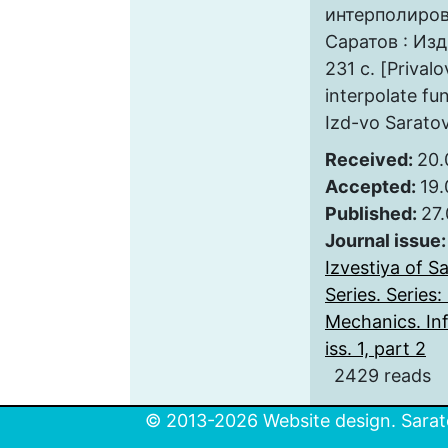
интерполирова
Саратов : Изд
231 с. [Prival
interpolate fun
Izd-vo Saratov
Received:
20.
Accepted:
19.
Published:
27
Journal issue
Izvestiya of S
Series. Series
Mechanics. Inf
iss. 1, part 2
2429 reads
© 2013-2026 Website design. Sarato