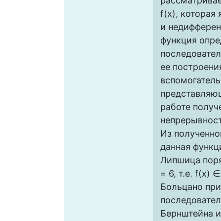
рассматривае
f(x), которая
и недифферен
функция опре
последовател
ее построени
вспомогатель
представляю
работе получ
непрерывност
Из полученно
данная функц
Липшица поря
= 6, т.е. f(x)
Больцано при 
последовател
Бернштейна и