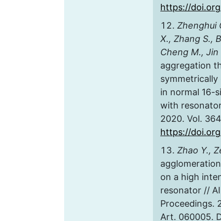
https://doi.or
Zhenghui Q
X., Zhang S., 
Cheng M., Jin Y
aggregation t
symmetrically 
in normal 16-
with resonato
2020. Vol. 364
https://doi.or
Zhao Y., Z
agglomeration 
on a high inte
resonator // 
Proceedings. 20
Art. 060005. 