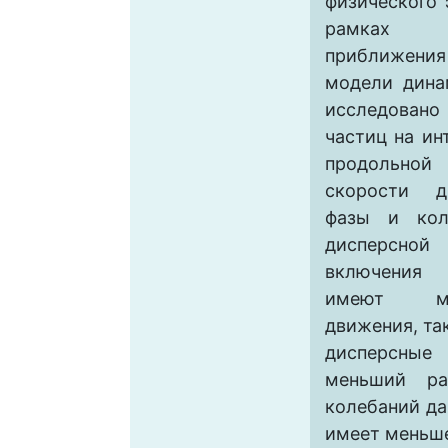
физического 
рамках м
приближен
модели дина
исследовано
частиц на ин
продольн
скорости д
фазы и кол
дисперсной
включения
имеют ме
движения, та
дисперсны
меньший ра
колебаний д
имеет меньше