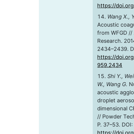
https://doi.or
Wang X., Y
Acoustic coagu
from WFGD // 
Research. 2014
2434–2439. D
https://doi.o
959.2434
Shi Y., Wei
W., Wang G.
Nu
acoustic aggl
droplet aeroso
dimensional 
// Powder Tech
P. 37–53. DOI:
https://doi.or