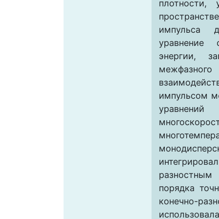
плотности, 
пространст
импульса 
уравнение 
энергии, з
межфазн
взаимоде
импульсом м
уравне
многоскорос
многотемпер
монодисп
интегрирова
разностны
порядка точ
конечно-р
использовал