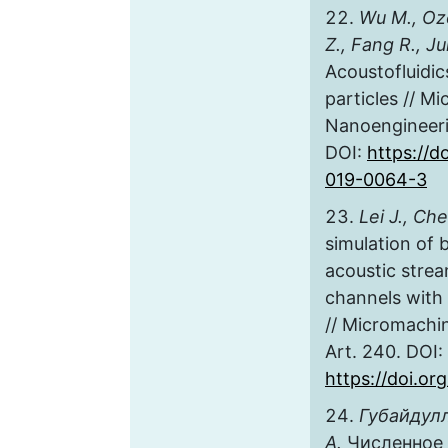
Wu M., Ozc
Z., Fang R., J
Acoustofluidic
particles // M
Nanoengineerin
DOI:
https://d
019-0064-3
Lei J., Che
simulation of
acoustic strea
channels with 
// Micromachine
Art. 240. DOI:
https://doi.o
Губайдулл
А.
Численное 