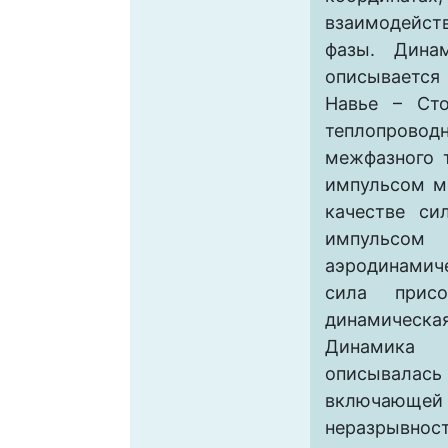
взаимодейст
фазы. Дина
описывается
Навье – Ст
теплопрово
межфазного 
импульсом м
качестве си
импульсом
аэродинамич
сила прис
динамическ
Динамика
описывалась
включающей
неразрывн