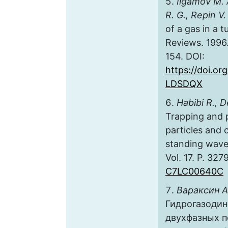
Ilgamov M. A
R. G., Repin V.
of a gas in a 
Reviews. 1996. 
154. DOI:
https://doi.or
LDSDQX
Habibi R., 
Trapping and p
particles and c
standing wave 
Vol. 17. P. 32
C7LC00640C
Вараксин А
Гидрогазодин
двухфазных п