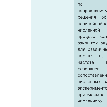
по прос
направлен
решения об
нелинейной 
численной 
процесс кол
закрытом ак
для различн
поршня на 
частоте п
резонанс
сопоставл
численных р
эксперим
приемлем
численного