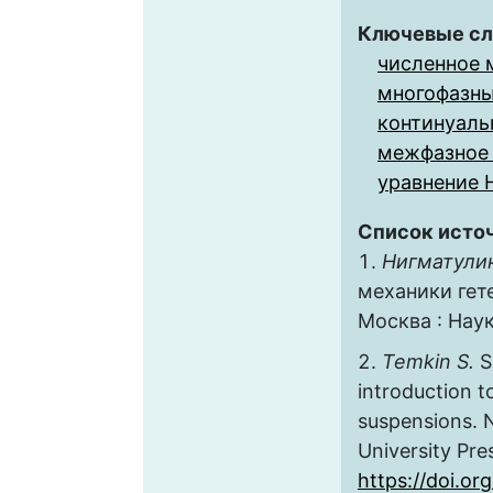
Ключевые сл
численное 
многофазн
континуаль
межфазное
уравнение 
Список исто
Нигматулин
механики гет
Москва : Наук
Temkin S.
S
introduction t
suspensions. 
University Pre
https://doi.o