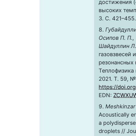
достижения (
высоких темпе
3. С. 421–455
Губайдуллин
Осипов П. П.,
Шайдуллин Л.
газовзвесей 
резонансных 
Теплофизика 
2021. Т. 59, №
https://doi.o
EDN:
ZCWXU
Meshkinzar 
Acoustically 
a polydisperse
droplets // Jo