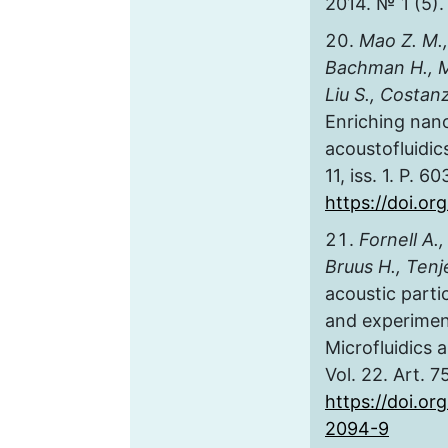
2014. № 1 (5).
Mao Z. M., 
Bachman H., M
Liu S., Costanz
Enriching nano
acoustofluidic
11, iss. 1. P. 6
https://doi.o
Fornell A.,
Bruus H., Ten
acoustic parti
and experiment
Microfluidics 
Vol. 22. Art. 7
https://doi.or
2094-9