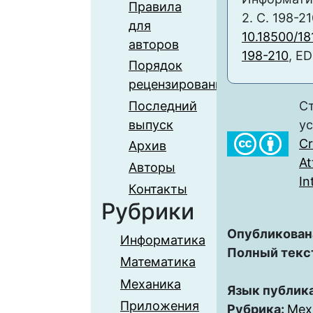
Правила
2. С. 198-21
для
10.18500/1
авторов
198-210
, E
Порядок
рецензирования
Последний
Ст
выпуск
у
C
Архив
At
Авторы
In
Контакты
Рубрики
Опубликован
Информатика
Полный текс
Математика
Механика
Язык публик
Приложения
Рубрика:
Мех