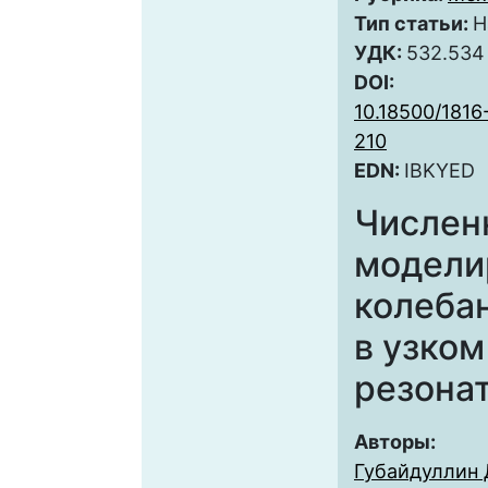
Тип статьи:
Н
УДК:
532.534
DOI:
10.18500/1816
210
EDN:
IBKYED
Числен
модели
колеба
в узко
резона
Авторы:
Губайдуллин