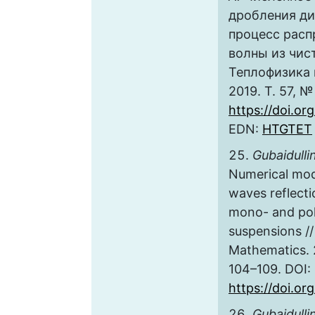
дробления ди
процесс расп
волны из чист
Теплофизика 
2019. Т. 57, №
https://doi.o
EDN:
HTGTET
Gubaidulli
Numerical mod
waves reflecti
mono- and pol
suspensions //
Mathematics. 20
104–109. DOI:
https://doi.o
Gubajdulli