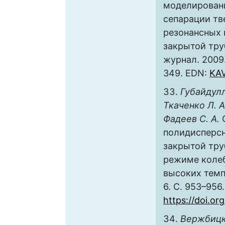
моделирован
сепарации тв
резонансных 
закрытой тру
журнал. 2009.
349. EDN:
KA
Губайдулли
Ткаченко Л. А
Фадеев С. А.
полидисперсн
закрытой тру
режиме колеб
высоких темпе
6. С. 953–956.
https://doi.
Вержбицк