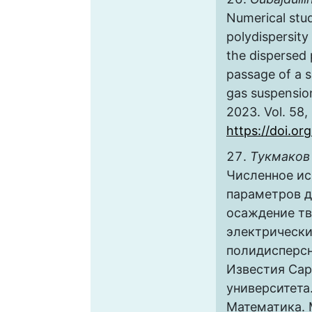
Numerical stud
polydispersity
the dispersed 
passage of a 
gas suspension
2023. Vol. 58, 
https://doi.o
Тукмаков 
Численное ис
параметров д
осаждение т
электрическ
полидисперсн
Известия Сар
университета.
Математика. 