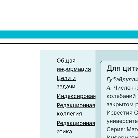
Общая
Для цит
информация
Цели и
Губайдулли
задачи
А.
Численн
Индексирование
колебаний 
закрытом р
Редакционная
Известия С
коллегия
университе
Редакционная
Серия: Мат
этика
Информатика