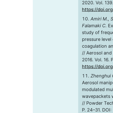
2020. Vol. 139
https://doi.or
Amiri M., 
Falamaki C.
Ex
study of freq
pressure level
coagulation an
// Aerosol and
2016. Vol. 16.
https://doi.or
Zhenghui Q
Aerosol manip
modulated mult
wavepackets w
// Powder Tech
P. 24–31. DOI: