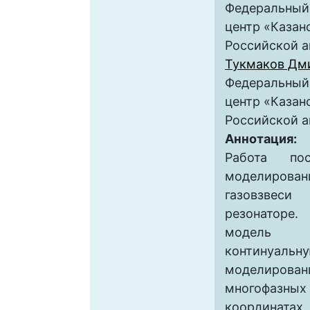
Федеральный
центр «Казан
Российской а
Тукмаков Дм
Федеральный
центр «Казан
Российской а
Аннотация:
Работа пос
моделиро
газовзвес
резонатор
модель 
континуа
моделиро
многофазны
координатах