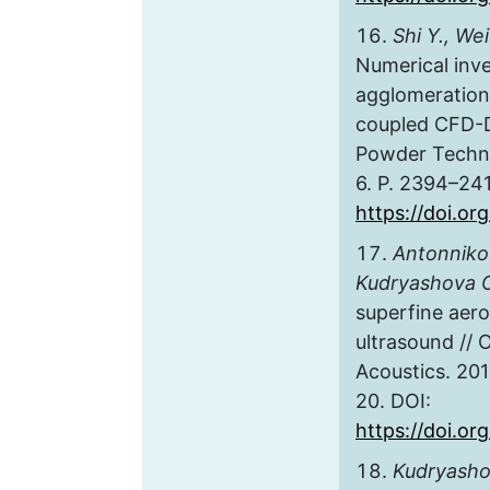
Shi Y., Wei
Numerical inve
agglomeration 
coupled CFD-
Powder Technol
6. P. 2394–241
https://doi.or
Antonnikov
Kudryashova O
superfine aer
ultrasound // 
Acoustics. 2013
20. DOI:
https://doi.o
Kudryasho