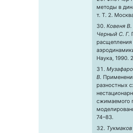
методы в дин
т. Т. 2. Москв
Ковеня В. 
Черный С. Г.
П
расщепления 
аэродинамики
Наука, 1990. 
Музафаров
В.
Применени
разностных с
нестационарн
сжимаемого г
моделирование
74–83.
Тукмаков 