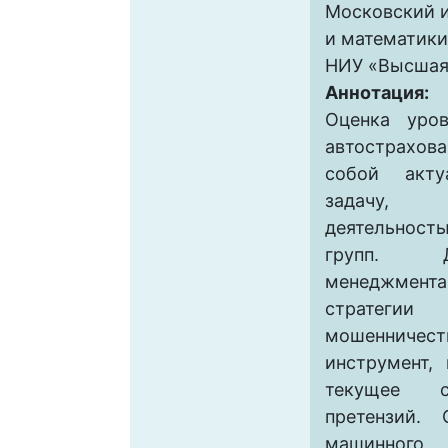
Московский и
и математики 
НИУ «Высшая
Аннотация:
Оценка уро
автострахо
собой акт
задачу, 
деятельнос
групп. Д
менеджмента
стратегии
мошеннич
инструмент,
текущее с
претензий.
машинного 