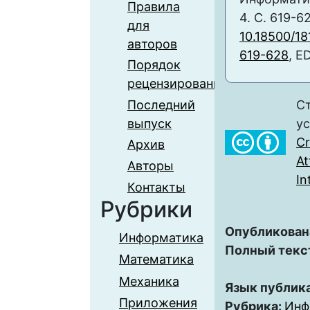
Правила
4. С. 619-6
для
10.18500/1
авторов
619-628
, E
Порядок
рецензирования
Последний
Ст
выпуск
у
C
Архив
At
Авторы
In
Контакты
Рубрики
Опубликован
Информатика
Полный текс
Математика
Механика
Язык публик
Приложения
Рубрика:
Инф