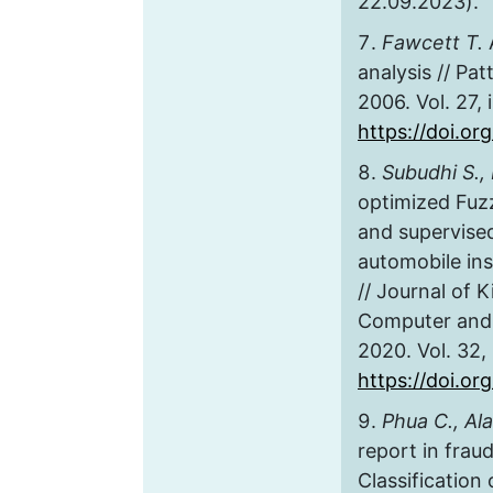
22.09.2023).
Fawcett T.
analysis // Pa
2006. Vol. 27, 
https://doi.or
Subudhi S., 
optimized Fuz
and supervised 
automobile in
// Journal of 
Computer and 
2020. Vol. 32, 
https://doi.org
Phua C., Al
report in frau
Classification