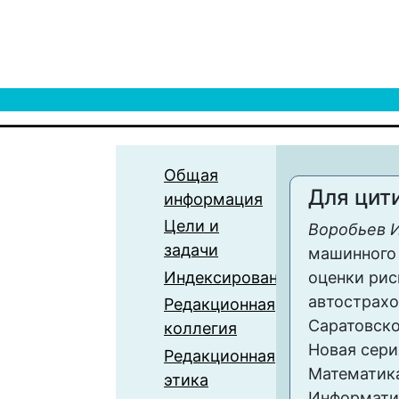
Общая
Для цит
информация
Цели и
Воробьев И
задачи
машинного 
Индексирование
оценки рис
автострахо
Редакционная
Саратовско
коллегия
Новая сери
Редакционная
Математика
этика
Информатика