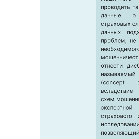
проводить та
данные о
страховых сл
данных под
проблем, не
необходимог
мошенниче
отнести дис
называемы
(concept d
вследствие 
схем мошенн
экспертной
страхового 
исследовании
позволяющи