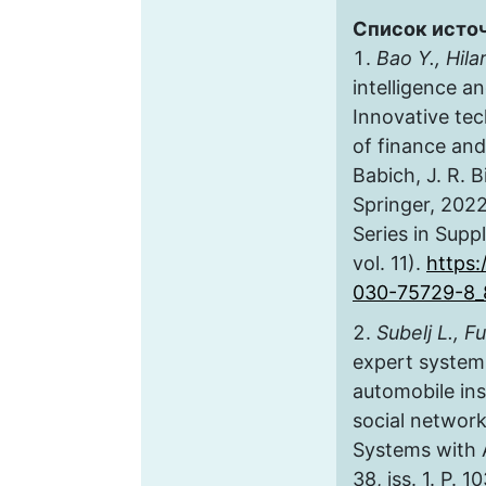
Список исто
Bao Y., Hila
intelligence an
Innovative tec
of finance and
Babich, J. R. B
Springer, 2022
Series in Sup
vol. 11).
https:
030-75729-8_
Subelj L., F
expert system
automobile ins
social network
Systems with A
38, iss. 1. P. 