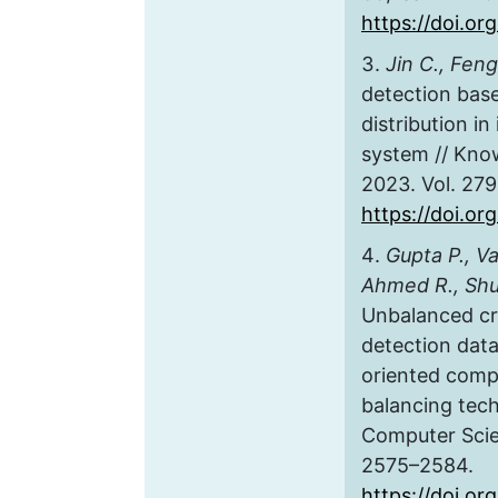
https://doi.or
Jin C., Feng 
detection bas
distribution i
system // Kno
2023. Vol. 279
https://doi.or
Gupta P., V
Ahmed R., Shu
Unbalanced cr
detection data
oriented comp
balancing tech
Computer Scien
2575–2584.
https://doi.or