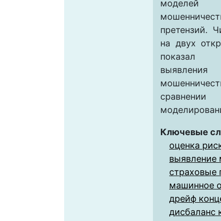
моделей
мошеннич
претензий. 
на двух отк
показал 
выявлен
мошенничества
сравнени
моделирован
Ключевые сл
оценка рис
выявление
страховые 
машинное 
дрейф конц
дисбаланс 