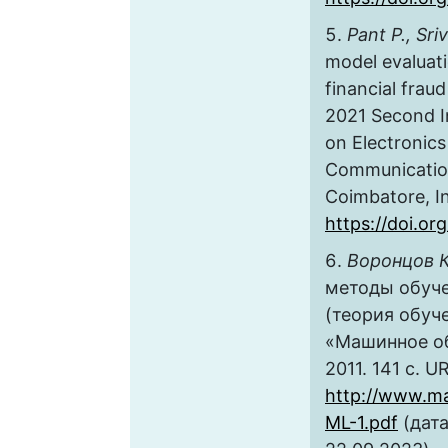
Pant P., Sri
model evaluat
financial frau
2021 Second I
on Electronics
Communicatio
Coimbatore, In
https://doi.o
Воронцов К
методы обуче
(теория обуче
«Машинное об
2011. 141 с. U
http://www.ma
ML-1.pdf
(дат