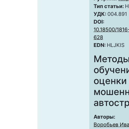
Тип статьи:
Н
УДК:
004.891
DOI:
10.18500/181
628
EDN:
HLJKIS
Методы
обучени
оценки
мошенн
автост
Авторы:
Воробьев Ив