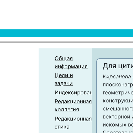
Общая
Для цит
информация
Цели и
Кирсанова 
задачи
плосконаг
Индексирование
геометрич
конструкци
Редакционная
смешанного
коллегия
векторной
Редакционная
искомых ве
этика
Саратовско