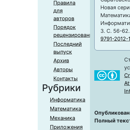
Правила
Новая сери
для
Математика
авторов
Информатика
Порядок
3. С. 56-62
рецензирования
9791-2012-
Последний
выпуск
Ст
Архив
у
Авторы
C
Контакты
At
Рубрики
In
Информатика
Математика
Опубликован
Механика
Полный текс
Приложения