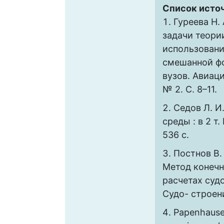
Список исто
Гуреева Н.
задачи теории
использовани
смешанной фо
вузов. Авиаци
№ 2. С. 8–11.
Седов Л. И
среды : в 2 т. 
536 с.
Постнов В. 
Метод конечн
расчетах судо
Судо- строени
Papenhause