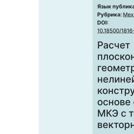
Язык публик
Рубрика:
Мех
DOI:
10.18500/1816
Расчет
плоско
геомет
нелине
констр
основе
МКЭ с 
вектор