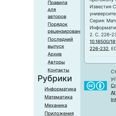
Правила
Известия С
для
университе
авторов
Серия: Мат
Порядок
Информатика
рецензирования
2. С. 226-2
Последний
10.18500/18
выпуск
226-232
, E
Архив
Авторы
Контакты
Ст
Рубрики
у
C
Информатика
At
Математика
In
Механика
Приложения