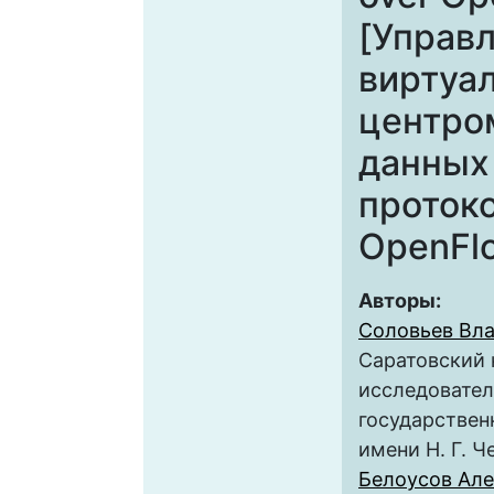
[Управ
виртуа
центро
данных
проток
OpenFl
Авторы:
Соловьев Вл
Саратовский
исследовате
государствен
имени Н. Г. 
Белоусов Ал