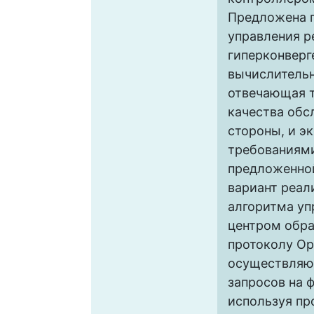
Предложена 
управления р
гиперконверг
вычислитель
отвечающая т
качества обс
стороны, и э
требованиями
предложенно
вариант реал
алгоритма уп
центром обра
протоколу Op
осуществляю
запросов на 
используя п