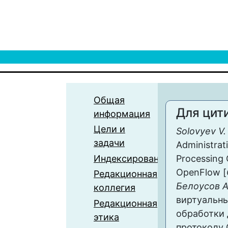
Общая
Для цит
информация
Цели и
Solovyev V.
задачи
Administrati
Индексирование
Processing 
OpenFlow [
Редакционная
Белоусов А
коллегия
виртуальн
Редакционная
обработки 
этика
протоколу 