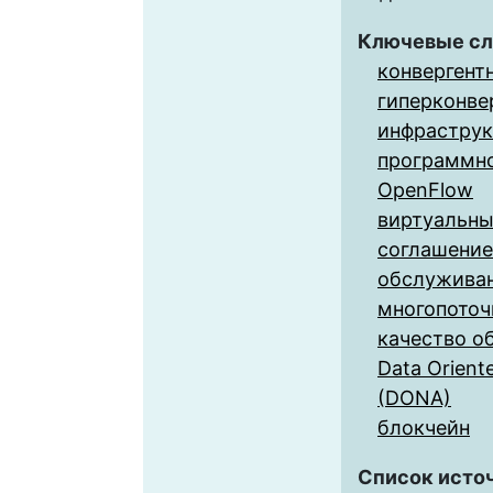
Ключевые сл
конвергент
гиперконве
инфраструк
программн
OpenFlow
виртуальны
соглашение
обслужива
многопоточ
качество о
Data Orient
(DONA)
блокчейн
Список исто