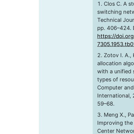
Clos C. A s
switching net
Technical Journ
pp. 406–424. 
https://doi.org
7305.1953.tb0
Zotov I. A.,
allocation alg
with a unified 
types of resou
Computer and
International, 
59–68.
Meng X., Pa
Improving the 
Center Networ