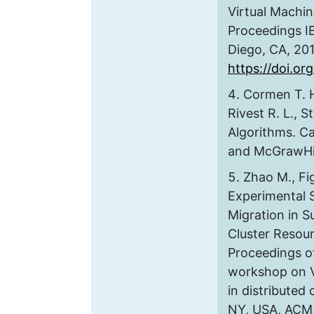
Virtual Machi
Proceedings 
Diego, CA, 201
https://doi.o
Cormen T. H.
Rivest R. L., S
Algorithms. C
and McGrawHil
Zhao M., Fig
Experimental S
Migration in S
Cluster Resou
Proceedings of
workshop on V
in distributed
NY, USA, ACM, 