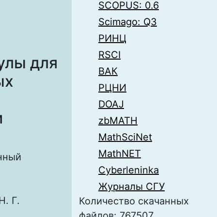
SCOPUS: 0.6
Scimago: Q3
РИНЦ
RSCI
улы для
ВАК
ых
РЦНИ
DOAJ
м
zbMATH
MathSciNet
MathNET
нный
Cyberleninka
Журналы СГУ
. Г.
Количество скачанных
файлов: 767507