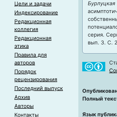
Бурлуцкая 
Цели и задачи
асимптоти
Индексирование
собственн
Редакционная
потенциало
коллегия
серия. Сер
Редакционная
вып. 3. С. 
этика
Правила для
авторов
Ст
Com
Порядок
рецензирования
Последний выпуск
Опубликован
Архив
Полный текс
Авторы
Язык публик
Контакты