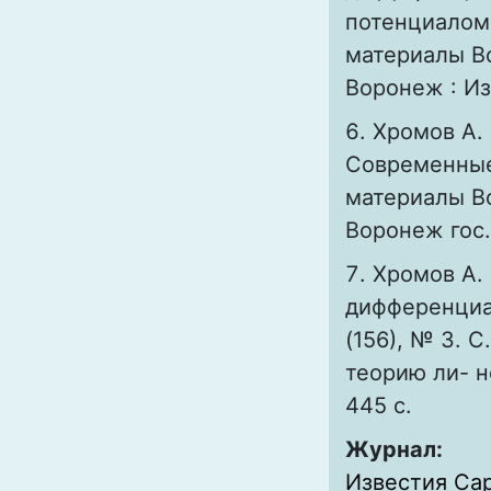
потенциалом 
материалы Во
Воронеж : Изд
Хромов А. 
Современные
материалы Во
Воронеж гос. 
Хромов А.
дифференциал
(156), № 3. С
теорию ли- н
445 с.
Журнал:
Известия Сар