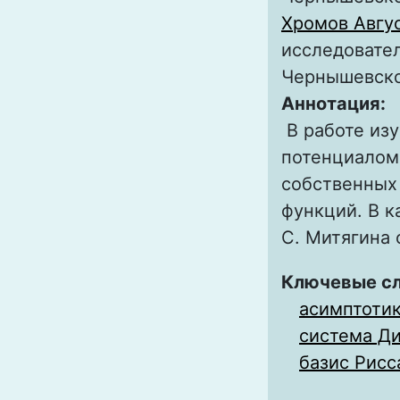
Хромов Авгу
исследовател
Чернышевск
Аннотация:
В работе из
потенциалом
собственных 
функций. В к
С. Митягина 
Ключевые с
асимптотик
система Д
базис Рисс