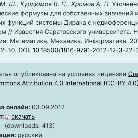
М. Ш., Курдюмов В. П., Хромов А. П.
Уточнен
ческие формулы для собственных значений 
ых функций системы Дирака с недифферен
м // Известия Саратовского университета. 
ия: Математика. Механика. Информатика. 2012
22-30. DOI:
10.18500/1816-9791-2012-12-3-22-
атья опубликована на условиях лицензии
Cre
mons Attribution 4.0 International (CC-BY 4.0
а онлайн:
03.09.2012
т:
скачать
(downloads: 413)
ации:
русский