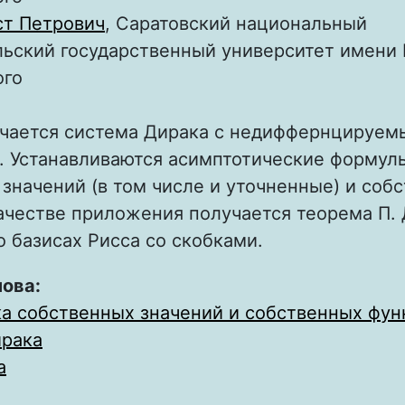
ст Петрович
, Саратовский национальный
ьский государственный университет имени Н
ого
учается система Дирака с недиффернцируе
. Устанавливаются асимптотические формул
значений (в том числе и уточненные) и соб
ачестве приложения получается теорема П. 
о базисах Рисса со скобками.
лова:
а собственных значений и собственных фун
ирака
а