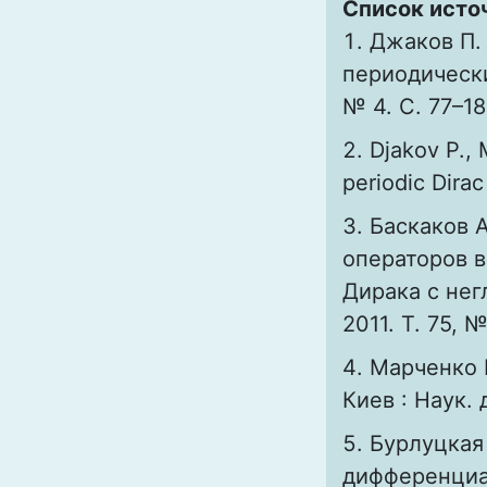
Список исто
Джаков П.
периодически
№ 4. С. 77–18
Djakov P., 
periodic Dirac
Баскаков А
операторов 
Дирака с нег
2011. Т. 75, №
Марченко 
Киев : Наук. 
Бурлуцкая
дифференциа