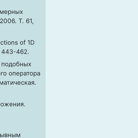
омерных
006. Т. 61,
ctions of 1D
P. 443-462.
д подобных
го оператора
ематическая.
ложения.
рывным