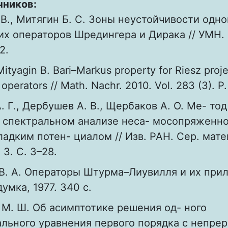
чников:
 В., Митягин Б. С. Зоны неустойчивости одн
х операторов Шредингера и Дирака // УМН. 2
2.
Mityagin B. Bari–Markus property for Riesz proje
 operators // Math. Nachr. 2010. Vol. 283 (3). 
. Г., Дербушев А. В., Щербаков А. О. Ме- то
в спектральном анализе неса- мосопряженно
ладким потен- циалом // Изв. РАН. Сер. мат
 3. С. 3–28.
В. А. Операторы Штурма–Лиувилля и их при
думка, 1977. 340 с.
 М. Ш. Об асимптотике решения од- ного
льного уравнения первого порядка с непре