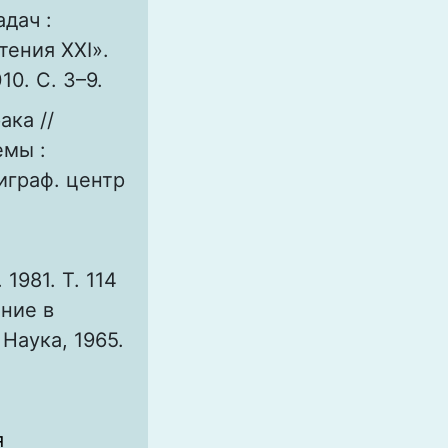
дач :
тения ХХI».
10. С. 3–9.
ака //
мы :
играф. центр
1981. Т. 114
ение в
Наука, 1965.
я