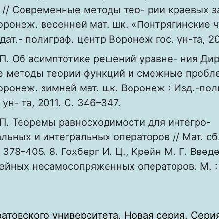
// Современные методы тео- рии краевых за
ронеж. весенней мат. шк. «Понтрягинские ч
ат.- полиграф. центр Воронеж гос. ун-та, 20
П. Об асимптотике решений уравне- ния Дир
 методы теории функций и смежные пробле
ронеж. зимней мат. шк. Воронеж : Изд.-пол
ун- та, 2011. С. 346–347.
 П. Теоремы равносходимости для интегро-
ьных и интегральных операторов // Мат. сб. 
. 378–405. 8. Гохберг И. Ц., Крейн М. Г. Введ
ейных несамосопряженных операторов. М. : 
атовского университета. Новая серия. Сери