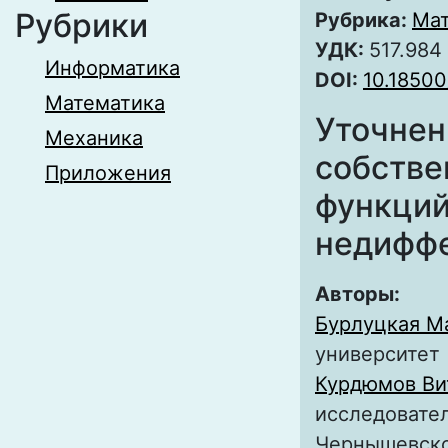
Рубрики
Рубрика:
Мат
УДК:
517.984
Информатика
DOI:
10.18500
Математика
Уточнен
Механика
собстве
Приложения
функций
недифф
Авторы:
Бурлуцкая М
университет
Курдюмов Ви
исследовател
Чернышевск