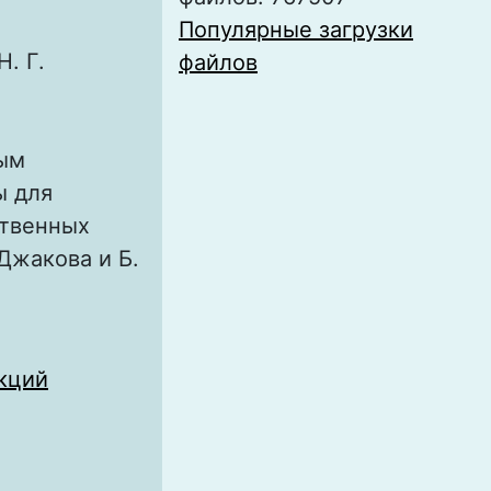
Популярные загрузки
. Г.
файлов
мым
ы для
ственных
Джакова и Б.
кций