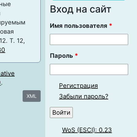
ные
Вход на сайт
и
цируемым
Имя пользователя
*
Новая
. Т. 12,
30
Пароль
*
ative
)
.
Регистрация
Забыли пароль?
XML
WoS (ESCI): 0.23