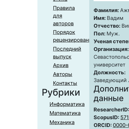
Правила
Фамилия:
Аж
для
Имя:
Вадим
авторов
Отчество:
Ви
Порядок
Пол:
Муж.
рецензирования
Ученая степе
Последний
Организация
выпуск
Севастопольс
университет
Архив
Должность:
Авторы
Заведующий 
Контакты
Дополни
Рубрики
данные
Информатика
ResearcherID
Математика
ScopusID:
57
Механика
ORCID:
0000-