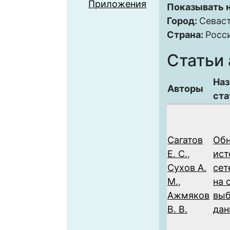
Приложения
Показывать н
Город:
Севас
Страна:
Росс
Статьи 
Наз
Авторы
ста
Сагатов
Об
Е. С.
,
ист
Сухов А.
сет
М.
,
на 
Ажмяков
вы
В. В.
дан