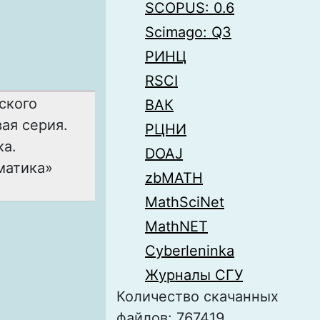
SCOPUS: 0.6
Scimago: Q3
РИНЦ
RSCI
ского
ВАК
ая серия.
РЦНИ
ка.
DOAJ
матика»
zbMATH
MathSciNet
MathNET
Cyberleninka
Журналы СГУ
Количество скачанных
файлов: 767419