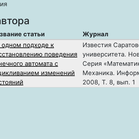
ия
автора
звание статьи
Журнал
 одном подходе к
Известия Саратов
сстановлению поведения
университета. Нов
нечного автомата с
Серия «Математи
цикливанием изменений
Механика. Инфор
стояний
2008, Т. 8, вып. 1