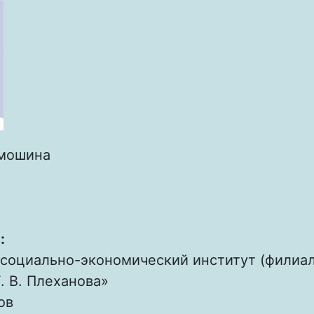
мошина
:
 социально-экономический институт (филиа
. В. Плеханова»
ов