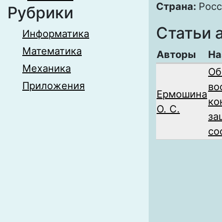
Страна:
Росс
Рубрики
Статьи 
Информатика
Математика
Авторы
На
Механика
Об
Приложения
во
Ермошина
ко
О. С.
за
со