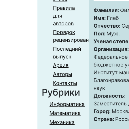
Правила
Фамилия:
Фи
для
Имя:
Глеб
авторов
Отчество:
Се
Порядок
Пол:
Муж.
рецензирования
Ученая степе
Последний
Организация
выпуск
Федеральное 
бюджетное у
Архив
Институт маш
Авторы
Благонравова
Контакты
наук
Рубрики
Должность:
Заместитель 
Информатика
Город:
Москв
Математика
Страна:
Росс
Механика