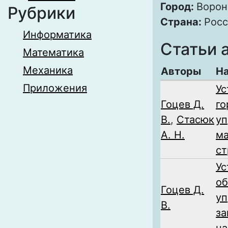
Город:
Воро
Рубрики
Страна:
Росс
Информатика
Статьи 
Математика
Механика
Авторы
На
Приложения
Ус
Гоцев Д.
го
В.
,
Стасюк
уп
А. Н.
ма
ст
Ус
об
Гоцев Д.
уп
В.
за