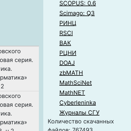
SCOPUS: 0.6
Scimago: Q3
РИНЦ
RSCI
ВАК
овского
РЦНИ
овая серия.
DOAJ
ика.
zbMATH
рматика»
MathSciNet
 2
MathNET
овского
Cyberleninka
овая серия.
Журналы СГУ
ика.
Количество скачанных
рматика»
файлов: 767493