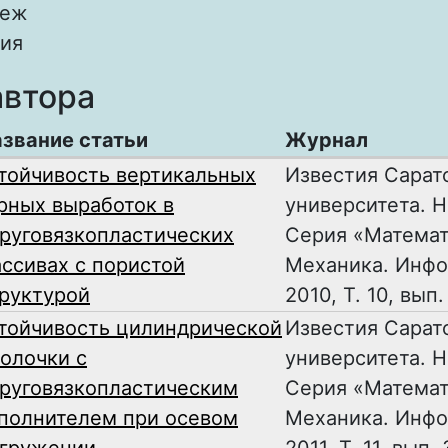
неж
ия
автора
звание статьи
Журнал
тойчивость вертикальных
Известия Сарат
рных выработок в
университета. Н
руговязкопластических
Серия «Математ
ссивах с пористой
Механика. Инфо
руктурой
2010, Т. 10, вып.
тойчивость цилиндрической
Известия Сарат
олочки с
университета. Н
руговязкопластическим
Серия «Математ
полнителем при осевом
Механика. Инфо