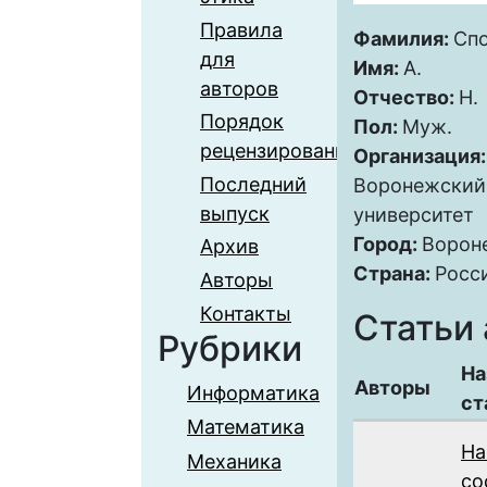
Правила
Фамилия:
Сп
для
Имя:
А.
авторов
Отчество:
Н.
Порядок
Пол:
Муж.
рецензирования
Организация
Последний
Воронежский
выпуск
университет
Город:
Ворон
Архив
Страна:
Росс
Авторы
Контакты
Статьи 
Рубрики
На
Авторы
Информатика
ст
Математика
На
Механика
со