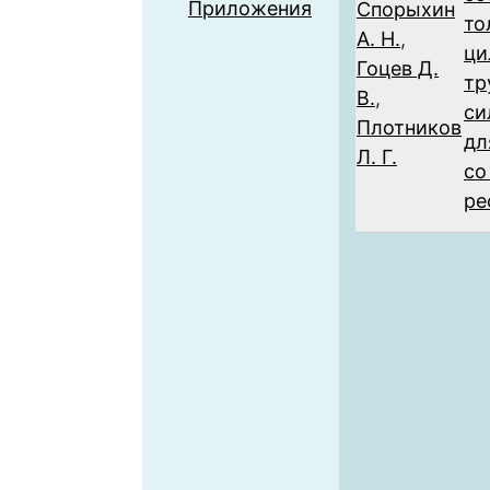
Приложения
Спорыхин
то
А. Н.
,
ци
Гоцев Д.
тр
В.
,
си
Плотников
дл
Л. Г.
со
ре