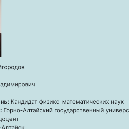
йгородов
ладимирович
ень:
Кандидат физико-математических наук
:
Горно-Алтайский государственный универс
доцент
-Алтайск