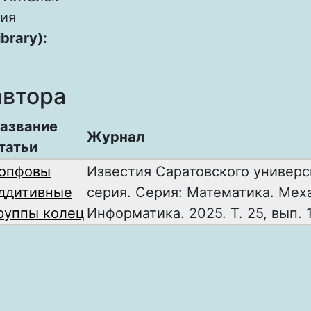
ия
ibrary):
автора
азвание
Журнал
татьи
опфовы
Известия Саратовского универс
ддитивные
серия. Серия: Математика. Мех
руппы колец
Информатика. 2025. Т. 25, вып. 