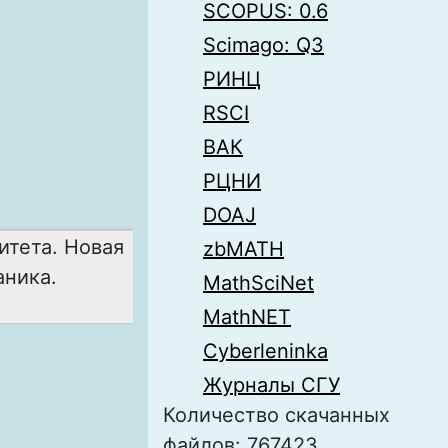
SCOPUS: 0.6
Scimago: Q3
РИНЦ
RSCI
ВАК
РЦНИ
DOAJ
итета. Новая
zbMATH
аника.
MathSciNet
1
MathNET
Cyberleninka
Журналы СГУ
Количество скачанных
файлов: 767423