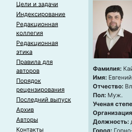
Цели и задачи
Индексирование
Редакционная
коллегия
Редакционная
этика
Правила для
Фамилия:
Ка
авторов
Имя:
Евгений
Порядок
Отчество:
В
рецензирования
Пол:
Муж.
Последний выпуск
Ученая степ
Архив
Организация
Авторы
Должность:
Контакты
Город:
Горно