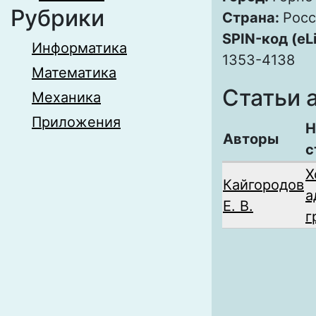
Рубрики
Страна:
Росс
SPIN-код (eL
Информатика
1353-4138
Математика
Статьи 
Механика
Приложения
Н
Авторы
с
Х
Кайгородов
а
Е. В.
г