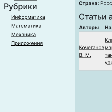
Страна:
Росс
Рубрики
Статьи 
Информатика
Математика
Авторы
На
Механика
Кл
Приложения
Кочеганов
ма
В. М.
та
уп