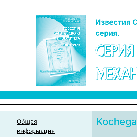
Перейти к основному содержанию
Известия С
серия.
СЕРИЯ
МЕХАН
Kocheg
Общая
информация