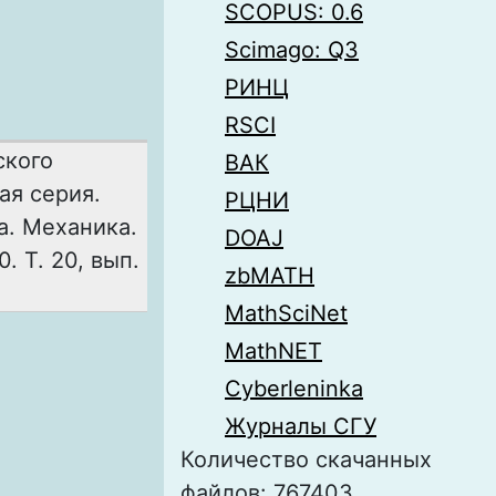
SCOPUS: 0.6
Scimago: Q3
РИНЦ
RSCI
ского
ВАК
ая серия.
РЦНИ
а. Механика.
DOAJ
. Т. 20, вып.
zbMATH
MathSciNet
MathNET
Cyberleninka
Журналы СГУ
Количество скачанных
файлов: 767403