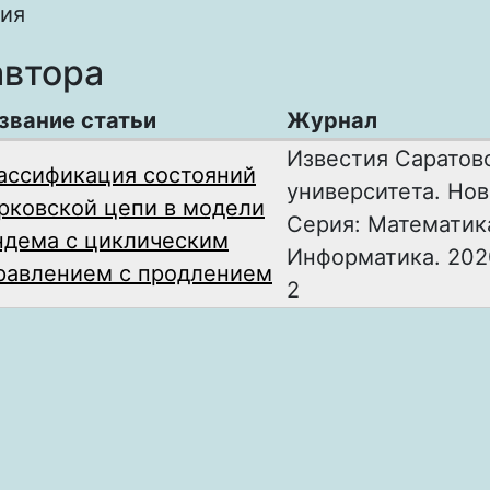
ия
автора
звание статьи
Журнал
Известия Саратов
ассификация состояний
университета. Нов
рковской цепи в модели
Серия: Математик
ндема с циклическим
Информатика. 2020
равлением с продлением
2