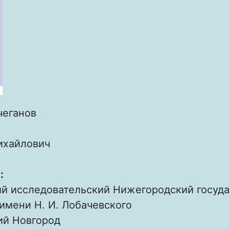
чеганов
ихайлович
:
й исследовательский Нижегородский госуд
имени Н. И. Лобачевского
й Новгород