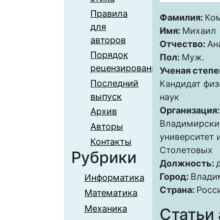
Правила
Фамилия:
Ко
для
Имя:
Михаил
авторов
Отчество:
Ан
Порядок
Пол:
Муж.
рецензирования
Ученая степе
Последний
Кандидат фи
выпуск
наук
Организация
Архив
Владимирски
Авторы
университет им
Контакты
Столетовых
Рубрики
Должность:
Город:
Влади
Информатика
Страна:
Росс
Математика
Механика
Статьи 