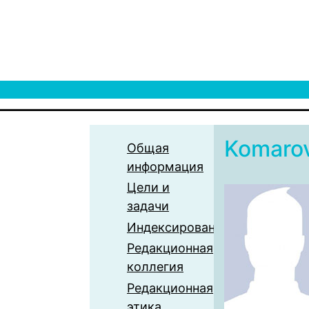
Komaro
Общая
информация
Цели и
задачи
Индексирование
Редакционная
коллегия
Редакционная
этика