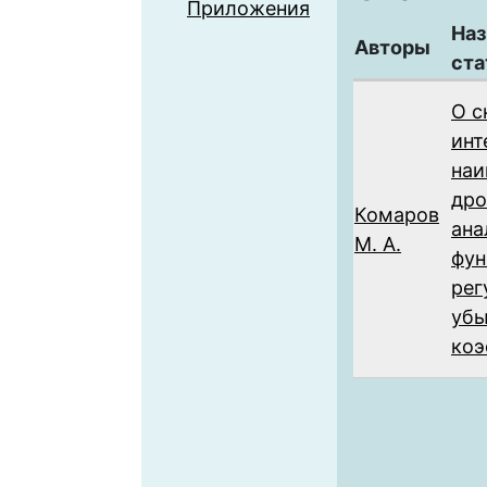
Приложения
Наз
Авторы
ста
О с
инт
наи
др
Комаров
ана
М. А.
фун
рег
уб
коэ