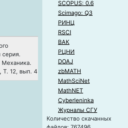
SCOPUS: 0.6
Scimago: Q3
РИНЦ
RSCI
ВАК
ого
РЦНИ
 серия.
DOAJ
 Механика.
zbMATH
Т. 12, вып. 4
MathSciNet
MathNET
Cyberleninka
Журналы СГУ
Количество скачанных
файлов: 767496