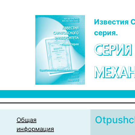
Перейти к основному содержанию
Известия С
серия.
СЕРИЯ
МЕХАН
Otpushc
Общая
информация