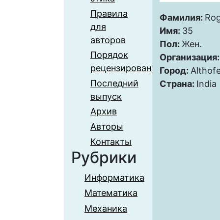
Правила
Фамилия:
Rog
для
Имя:
35
авторов
Пол:
Жен.
Порядок
Организация
рецензирования
Город:
Althof
Последний
Страна:
India
выпуск
Архив
Авторы
Контакты
Рубрики
Информатика
Математика
Механика