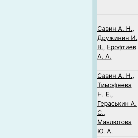
Савин А. Н.
,
Дружинин И.
В.
,
Ерофтиев
А. А.
Савин А. Н.
,
Тимофеева
Н. Е.
,
Гераськин А.
С.
,
Мавлютова
Ю. А.