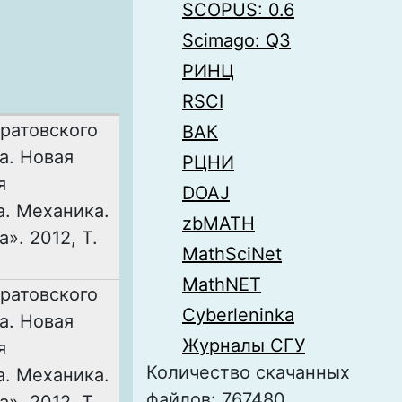
SCOPUS: 0.6
Scimago: Q3
РИНЦ
RSCI
ратовского
ВАК
а. Новая
РЦНИ
я
DOAJ
. Механика.
zbMATH
». 2012, Т.
MathSciNet
MathNET
ратовского
Cyberleninka
а. Новая
Журналы СГУ
я
Количество скачанных
. Механика.
файлов: 767480