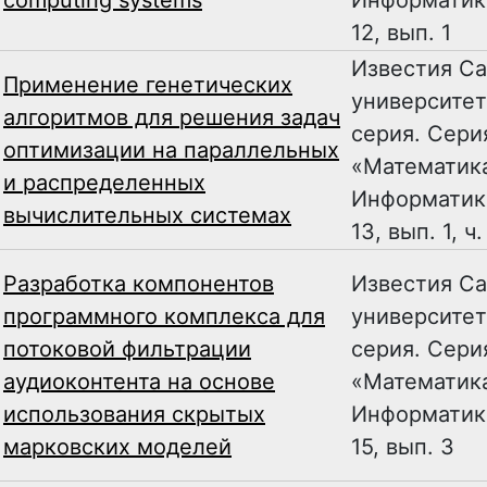
computing systems
Информатика
12, вып. 1
Известия Са
Применение генетических
университет
алгоритмов для решения задач
серия. Сери
оптимизации на параллельных
«Математика
и распределенных
Информатика
вычислительных системах
13, вып. 1, ч.
Разработка компонентов
Известия Са
программного комплекса для
университет
потоковой фильтрации
серия. Сери
аудиоконтента на основе
«Математика
использования скрытых
Информатика
марковских моделей
15, вып. 3