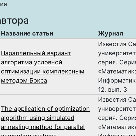
ия
автора
Название статьи
Журнал
Известия Са
Параллельный вариант
университет
алгоритма условной
серия. Сери
оптимизации комплексным
«Математика
методом Бокса
Информатика
12, вып. 3
Известия Са
The application of optimization
университет
algorithm using simulated
серия. Сери
annealing method for parallel
«Математика