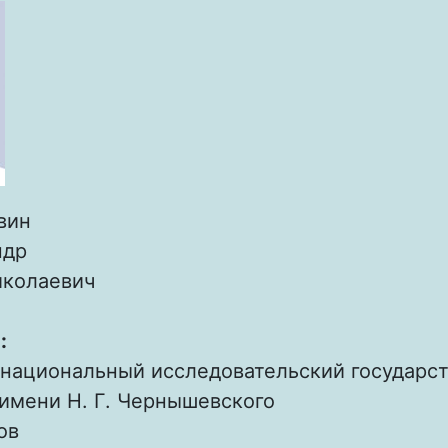
вин
ндр
колаевич
:
 национальный исследовательский государс
имени Н. Г. Чернышевского
ов