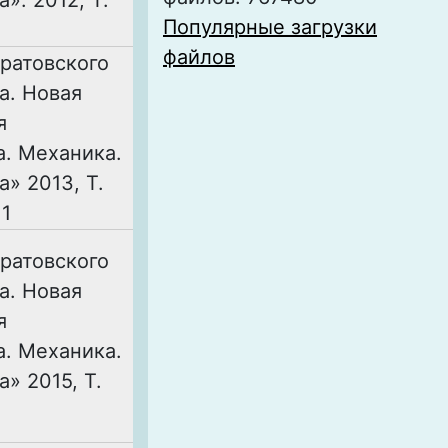
». 2012, Т.
Популярные загрузки
файлов
ратовского
а. Новая
я
. Механика.
» 2013, Т.
 1
ратовского
а. Новая
я
. Механика.
» 2015, Т.