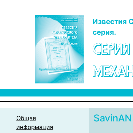
Перейти к основному содержанию
Известия С
серия.
СЕРИЯ
МЕХАН
SavinAN
Общая
информация