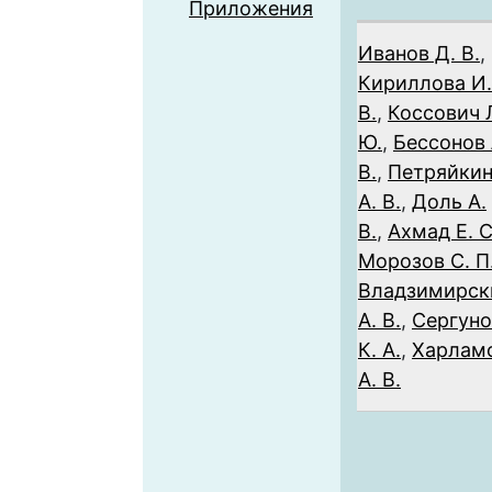
Приложения
Иванов Д. В.
,
Кириллова И.
В.
,
Коссович 
Ю.
,
Бессонов 
В.
,
Петряйки
А. В.
,
Доль А.
В.
,
Ахмад Е. С
Морозов С. П
Владзимирск
А. В.
,
Сергуно
К. А.
,
Харлам
А. В.