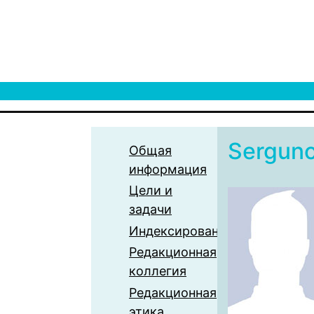
Sergun
Общая
информация
Цели и
задачи
Индексирование
Редакционная
коллегия
Редакционная
этика