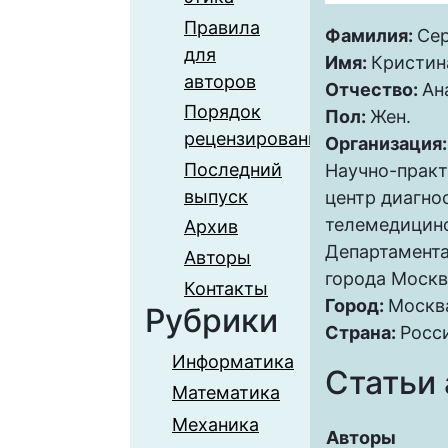
Правила
Фамилия:
Сер
для
Имя:
Кристин
авторов
Отчество:
Ан
Порядок
Пол:
Жен.
рецензирования
Организация
Последний
Научно-практ
выпуск
центр диагно
телемедицинс
Архив
Департамента
Авторы
города Моск
Контакты
Город:
Москв
Рубрики
Страна:
Росс
Информатика
Статьи 
Математика
Механика
Авторы