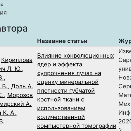
а
ия
автора
Название статьи
Жур
Изв
Влияние конволюционных
,
Кириллова
Сар
ядер и эффекта
ич Л. Ю.
,
уни
«упрочнения луча» на
В.
,
Нов
оценку минеральной
 В.
,
Доль А.
Сер
плотности губчатой
С.
,
Морозов
Мат
костной ткани с
мирский А.
Мех
использованием
 К. А.
,
Инф
количественной
В.
2020
компьютерной томографии
2