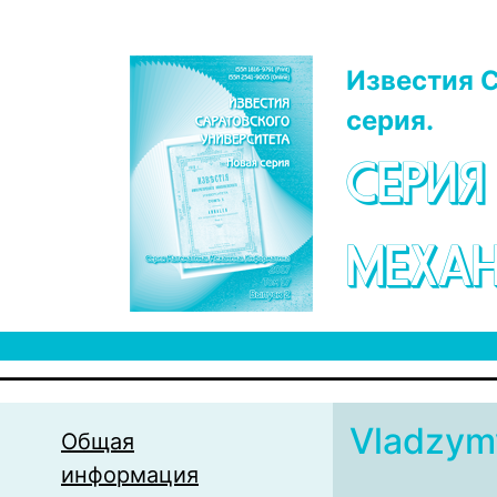
Перейти к основному содержанию
Известия С
серия.
СЕРИЯ
МЕХАН
Vladzym
Общая
информация