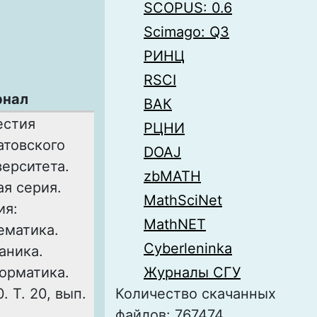
SCOPUS: 0.6
Scimago: Q3
РИНЦ
RSCI
нал
ВАК
естия
РЦНИ
атовского
DOAJ
верситета.
zbMATH
ая серия.
MathSciNet
ия:
MathNET
ематика.
Cyberleninka
аника.
орматика.
Журналы СГУ
. Т. 20, вып.
Количество скачанных
файлов: 767474