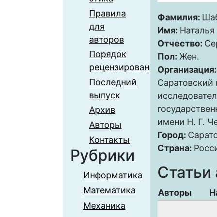
Правила
Фамилия:
Ша
для
Имя:
Наталья
авторов
Отчество:
Се
Порядок
Пол:
Жен.
рецензирования
Организация
Последний
Саратовский
выпуск
исследовате
государствен
Архив
имени Н. Г. 
Авторы
Город:
Сарат
Контакты
Страна:
Росс
Рубрики
Статьи 
Информатика
Математика
Авторы
Н
Механика