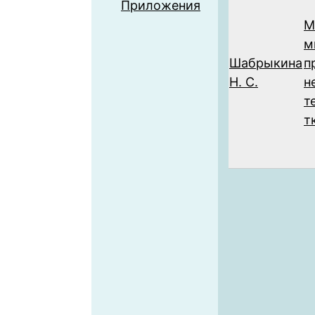
Приложения
М
м
Шабрыкина
п
Н. С.
н
т
т