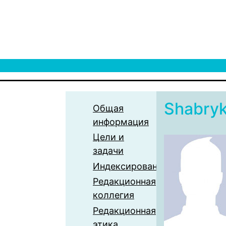
Shabry
Общая
информация
Цели и
задачи
Индексирование
Редакционная
коллегия
Редакционная
этика