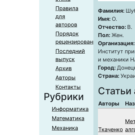
Правила
Фамилия:
Шу
для
Имя:
О.
авторов
Отчество:
В.
Порядок
Пол:
Жен.
рецензирования
Организация
Последний
Институт при
выпуск
и механики 
Город:
Донец
Архив
Страна:
Укра
Авторы
Контакты
Статьи 
Рубрики
Авторы
Наз
Информатика
Математика
Мет
Механика
Ткаченко
алг