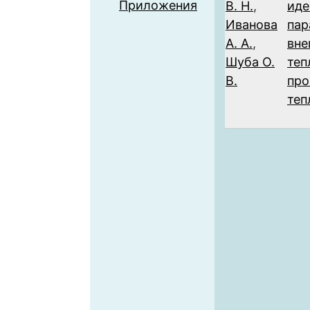
Приложения
В. Н.
,
иде
Иванова
пар
А. А.
,
вне
Шуба О.
теп
В.
про
теп