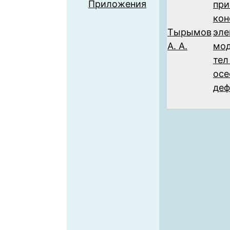
Приложения
при
кон
Тырымов
эле
А. А.
мод
тел
ос
деф