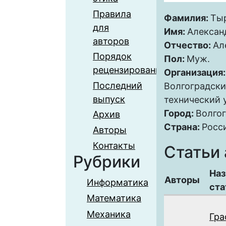
Правила
Фамилия:
Ты
для
Имя:
Алексан
авторов
Отчество:
Ал
Порядок
Пол:
Муж.
рецензирования
Организация
Последний
Волгоградски
выпуск
технический 
Город:
Волго
Архив
Страна:
Росс
Авторы
Контакты
Статьи 
Рубрики
Наз
Авторы
Информатика
ста
Математика
Механика
Гра