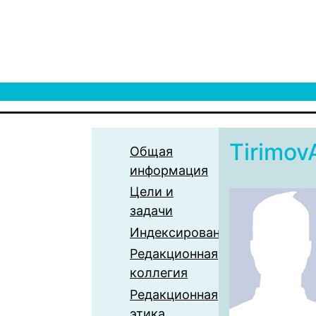
Tirimov
Общая
информация
Цели и
задачи
Индексирование
Редакционная
коллегия
Редакционная
этика