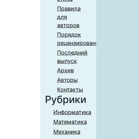
Правила
для
авторов
Порядок
рецензирования
Последний
выпуск
Архив
Авторы
Контакты
Рубрики
Информатика
Математика
Механика