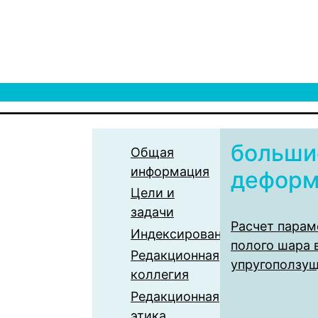
больши
Общая
информация
деформ
Цели и
задачи
Расчет парам
Индексирование
полого шара 
Редакционная
упругоползу
коллегия
Редакционная
этика