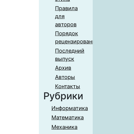
Правила
для
авторов
Порядок
рецензирования
Последний
выпуск
Архив
Авторы
Контакты
Рубрики
Информатика
Математика
Механика