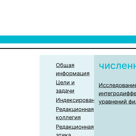
числен
Общая
информация
Цели и
Исследовани
задачи
интегродифф
Индексирование
уравнений фи
Редакционная
коллегия
Редакционная
этика