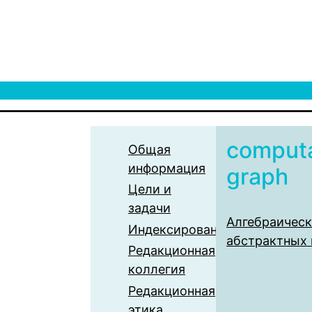
computa
Общая
информация
graph
Цели и
задачи
Алгебраическ
Индексирование
абстрактных 
Редакционная
коллегия
Редакционная
этика