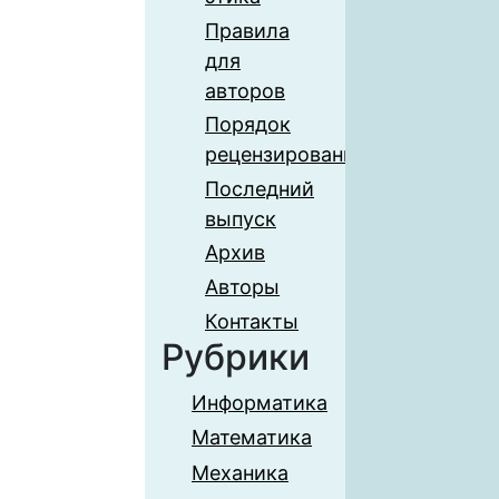
Правила
для
авторов
Порядок
рецензирования
Последний
выпуск
Архив
Авторы
Контакты
Рубрики
Информатика
Математика
Механика