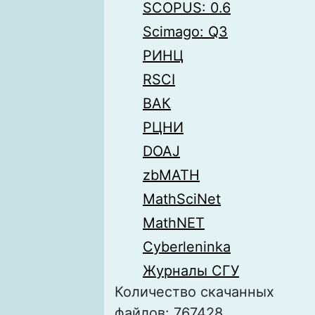
SCOPUS: 0.6
Scimago: Q3
РИНЦ
RSCI
ВАК
РЦНИ
DOAJ
zbMATH
MathSciNet
MathNET
Cyberleninka
Журналы СГУ
Количество скачанных
файлов: 767428