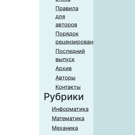
Правила
для
авторов
Порядок
рецензирования
Последний
выпуск
Архив
Авторы
Контакты
Рубрики
Информатика
Математика
Механика