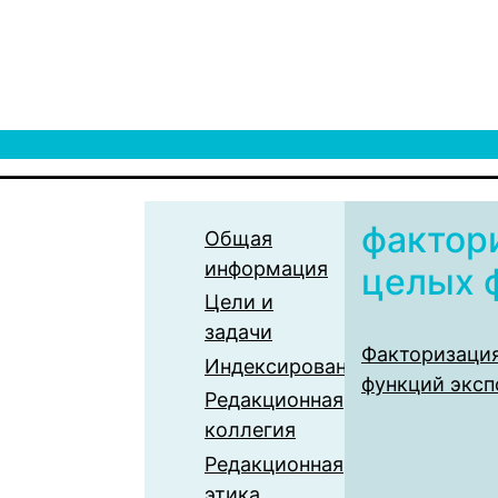
фактор
Общая
информация
целых 
Цели и
задачи
Факторизаци
Индексирование
функций эксп
Редакционная
коллегия
Редакционная
этика